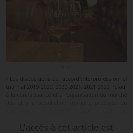
© D.R.
• Les dispositions de l’accord interprofessionnel
triennal 2019-2020, 2020-2021, 2021-2022, relatif
à la connaissance et à l’organisation du marché
des vins à appellation d’origine protégée du
Jura, conclu le 25/04/2019 dans le cadre du
comité interprofessionnel des vins du Jura (CIVJ),
L'accès à cet article est
sont étendues jusqu’au 31/07/2022 :