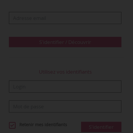
• La Cour d’appel rejette sa demande. Elle
constate que l’employeur a refusé d’inscrire la
salariée à une formation mais a autorisé, après
son licenciement, son collègue masculin à
suivre cette formation. Certains praticiens
refusent de travailler avec la…
S'identifier / Découvrir
Utilisez vos identifiants
Retenir mes identifiants
S'identifier