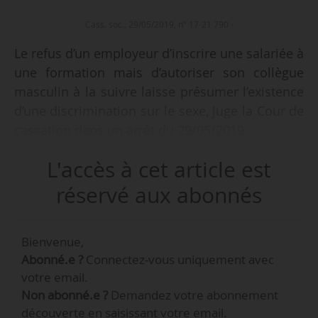
Cass. soc., 29/05/2019, n° 17-21 790 -
Le refus d’un employeur d’inscrire une salariée à
une formation mais d’autoriser son collègue
masculin à la suivre laisse présumer l’existence
d’une discrimination sur le sexe, juge la Cour de
cassation dans un arrêt du 29/05/2019.
L'accès à cet article est
• Une salariée est embauchée en CDI le
07/10/1998 en qualité de mécanicien
réservé aux abonnés
prothésiste. Elle est promue plusieurs fois et
devient technicienne hautement qualifiée. Elle
Bienvenue,
est licenciée pour faute le 27/10/2014. Elle saisit
Abonné.e ?
Connectez-vous uniquement avec
le CPH afin de contester son licenciement,
votre email.
notamment pour discrimination sur le sexe.
Non abonné.e ?
Demandez votre abonnement
découverte en saisissant votre email.