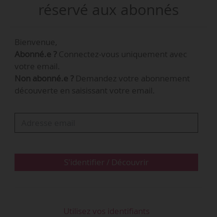
digitaux et de recruter plus de 300
réservé aux abonnés
collaborateurs », indique le groupe.
Bienvenue,
Abonné.e ?
Connectez-vous uniquement avec
votre email.
Non abonné.e ?
Demandez votre abonnement
découverte en saisissant votre email.
S'identifier / Découvrir
Utilisez vos identifiants