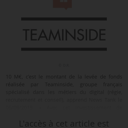
© D.R.
10 M€, c’est le montant de la levée de fonds
réalisée par Teaminside, groupe français
spécialisé dans les métiers du digital (régie,
recrutement et conseil), apprend News Tank le
06/08/2019. « Avec cet investissement de
10 M€, Teaminside prévoit d’étendre son champ
L'accès à cet article est
d’action pour couvrir davantage de métiers