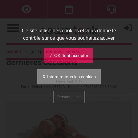
Ce site utilise des cookies et vous donne le
contrôle sur ce que vous souhaitez activer
Jurisprudences : sélection des
Accueil
Jurisprudences : sélection des dernières décisions
✓ OK, tout accepter
dernières décisions
✗ Interdire tous les cookies
News Tank RH -
Paris - Sélection n°153723 - Publié le
05/08/2019 à 13:42
Personnaliser