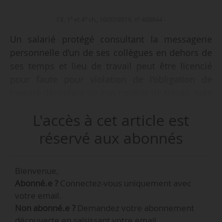
e
e
CE, 1
et 4
ch., 10/07/2019, n° 408644 -
Un salarié protégé consultant la messagerie
personnelle d’un de ses collègues en dehors de
ses temps et lieu de travail peut être licencié
pour faute pour violation de l’obligation de
loyauté découlant de son contrat de travail, juge
le Conseil d’État dans un arrêt du 10/07/2019.
L'accès à cet article est
• Un salarié est embauché pour une mission
réservé aux abonnés
départementale. Il a la qualité de salarié
protégé. L’employeur souhaite le licencier et fait
Bienvenue,
une demande à l’inspecteur du travail. Celui-ci
Abonné.e ?
Connectez-vous uniquement avec
refuse le licenciement dans une décision du
votre email.
15/09/2011. L’employeur conteste cette décision
Non abonné.e ?
Demandez votre abonnement
et saisit le ministre du Travail. Celui-ci annule la
découverte en saisissant votre email.