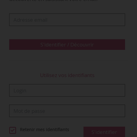
décision de l’inspecteur et autorise la mission
locale à licencier le salarié le 22/02/2012. Le
salarié saisit le Tribunal administratif afin de
contester cette décision.
• Le Conseil…
S'identifier / Découvrir
Utilisez vos identifiants
Retenir mes identifiants
S'identifier