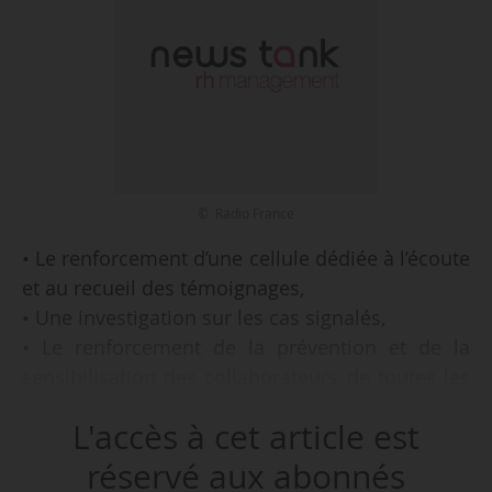
© Radio France
• Le renforcement d’une cellule dédiée à l’écoute
et au recueil des témoignages,
• Une investigation sur les cas signalés,
• Le renforcement de la prévention et de la
sensibilisation des collaborateurs de toutes les
entités de Radio France,
L'accès à cet article est
• Le lancement d’une mission menée par Sophie
Coudreuse, déléguée à l’égalité des chances
réservé aux abonnés