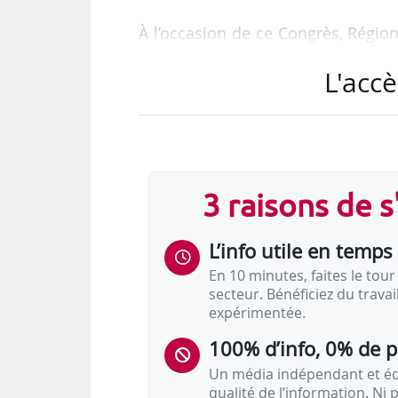
À l’occasion de ce Congrès, Régio
de l’échelon régional dans le ca
L'accè
président de la République ».
Les Régions sont « des collectivité
proches des acteurs de terrain,
territoriale ».
3 raisons de 
Sur deux jours, cette démonstratio
L’info utile en temps 
• de citoyens,
• d’usagers des transports,
En 10 minutes, faites le tour 
secteur. Bénéficiez du trava
• de chefs d’entreprises,
expérimentée.
• de formateurs
• d’élus de terrain.
100% d’info, 0% de 
Un média indépendant et équ
À travers ces témoignages d…
qualité de l’information. Ni p