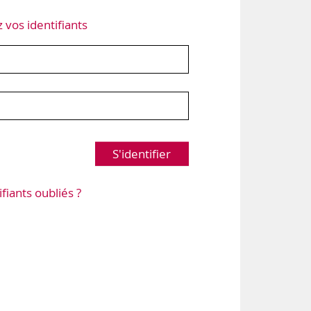
z vos identifiants
S'identifier
ifiants oubliés ?