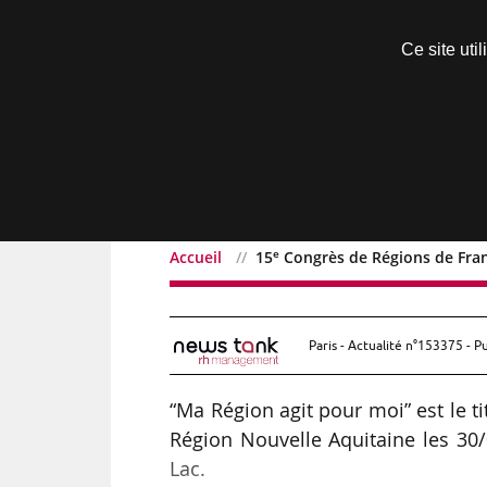
Découvrir sans engagement
Ce site uti
Menu
e
Accueil
15
Congrès de Régions de Fran
e
15
Congrès de Régions 
Paris - Actualité n°153375 - P
“Ma Région agit pour moi” est le ti
Région Nouvelle Aquitaine les 30
Lac.