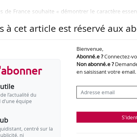
ns de France souhaite « démontrer le caractère essen
dre du nouvel acte de décentralisation annoncé par
s à cet article est réservé aux 
s qui agissent au service des citoyens, des collectiv
Bienvenue,
 et en même temps capables de fortifier la cohés
Abonné.e ?
Connectez-vou
Non abonné.e ?
Demandez
s'abonner
en saisissant votre email.
n sera construite à partir de témoignages :
utile
de l’actualité du
il d’une équipe
S'iden
pub
idistant, centré sur la
ublicité, ni