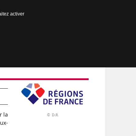
Nous joindre
itez activer
Espace abonné
r la
© D.R.
ux-