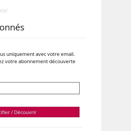
tiel
 le
abonnés
ités
ion
s uniquement avec votre email.
 votre abonnement découverte
tifier / Découvrir