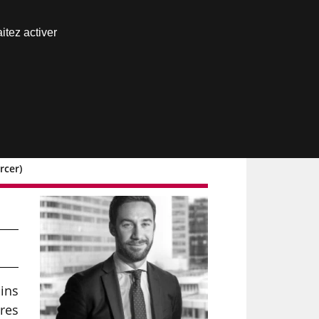
Nous joindre
itez activer
Espace abonné
rcer)
oins
ires