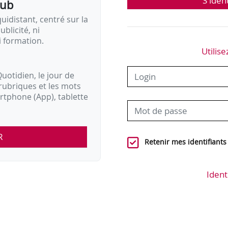
S'iden
pub
idistant, centré sur la
ublicité, ni
i formation.
Utilise
uotidien, le jour de
rubriques et les mots
artphone (App), tablette
R
Retenir mes identifiants
Ident