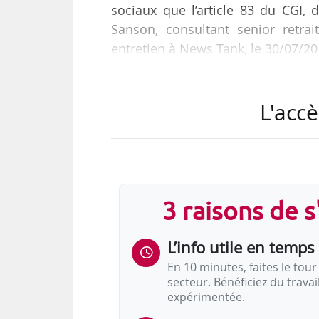
sociaux que l’article 83 du CGI, 
Sanson, consultant senior retra
entretien à News Tank, le 30/07/20
L’ordonnance épargne retraite d
L'accè
produit d’épargne retraite individ
mis en place obligatoirement pour 
une catégorie de salariés sur la bas
« Si les entreprises ont un article 8
3 raisons de 
L’info utile en temps 
En 10 minutes, faites le tour 
secteur. Bénéficiez du trava
expérimentée.