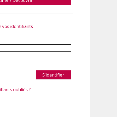
tifier / Découvrir
z vos identifiants
S'identifier
ifiants oubliés ?