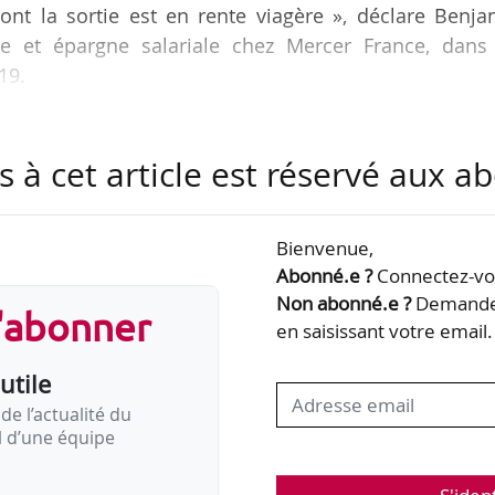
dont la sortie est en rente viagère », déclare Benj
ite et épargne salariale chez Mercer France, dans
19.
u 24/07/2019 publiée au JO le 25/07/2019 prévoit
s à cet article est réservé aux 
uel et deux produits d’épargne retraite entreprise : 
l’ensemble des salariés et l’autre pouvant être réser
e de l’article 83 du CGI.
Bienvenue,
Abonné.e ?
Connectez-vou
3, elles ont tout intérêt à transférer…
Non abonné.e ?
Demandez
s'abonner
en saisissant votre email.
utile
de l’actualité du
il d’une équipe