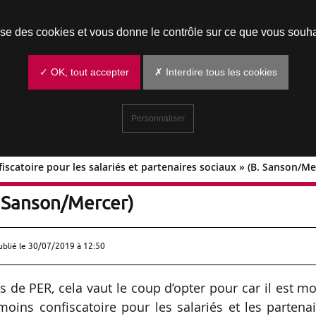
Prendre un rendez-vous
lise des cookies et vous donne le contrôle sur ce que vous souha
✓ OK, tout accepter
✗ Interdire tous les cookies
Personnaliser
scatoire pour les salariés et partenaires sociaux » (B. Sanson/Me
s confiscatoire pour les salariés et
. Sanson/Mercer)
ublié le
30/07/2019 à 12:50
s de PER, cela vaut le coup d’opter pour car il est m
moins confiscatoire pour les salariés et les partena