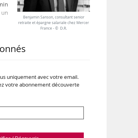
amin
 un
Benjamin Sanson, consultant senior
retraite et épargne salariale chez Mercer
France - © D.R.
 un
abonnés
l’un
vé à
s uniquement avec votre email.
 votre abonnement découverte