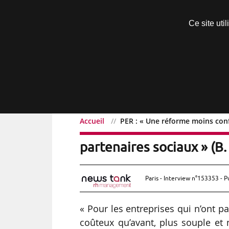
Découvrir sans engagement
Ce site uti
Menu
Accueil
PER : « Une réforme moins confi
PER : « Une réforme moin
partenaires sociaux » (B
Paris - Interview n°153353 - P
« Pour les entreprises qui n’ont pa
coûteux qu’avant, plus souple et 