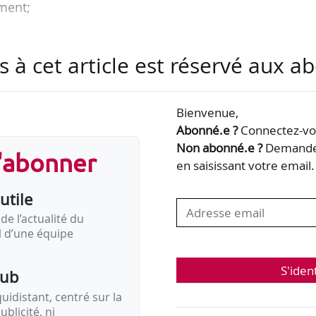
ement;
-hommes ;
s à cet article est réservé aux 
rgne salariale… ;
e ;
Bienvenue,
Abonné.e ?
Connectez-vou
Non abonné.e ?
Demandez
s'abonner
s rubriques du dossier dédié aux derniers acco
en saisissant votre email.
.
utile
de l’actualité du
il d’une équipe
S'iden
pub
idistant, centré sur la
ublicité, ni