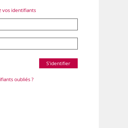
z vos identifiants
S'identifier
ifiants oubliés ?