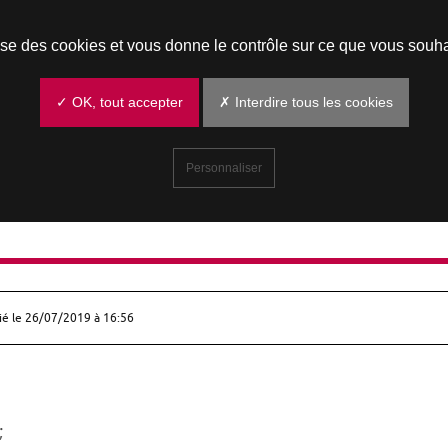
Prendre un rendez-vous
lise des cookies et vous donne le contrôle sur ce que vous souha
✓ OK, tout accepter
✗ Interdire tous les cookies
Personnaliser
ié le
26/07/2019 à 16:56
;