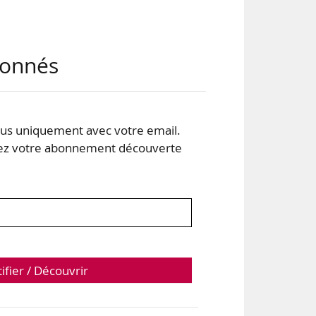
abonnés
s uniquement avec votre email.
 votre abonnement découverte
rds
tifier / Découvrir