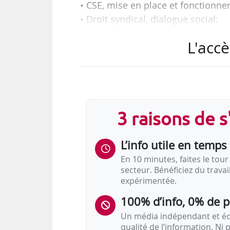
• CSE, mise en place et fonctionn
• Droit syndical, dialogue social;
• Égalité professionnelle femmes
L'accè
• Participation, intéressement, épa
• Handicap ;
• Rupture conventionnelle collectiv
• Accord cadre mondial,
3 raisons de 
Tels sont les grands thèmes de
d’entreprises parus sur News Tank
L’info utile en temps 
En 10 minutes, faites le tour 
secteur. Bénéficiez du trava
expérimentée.
100% d’info, 0% de 
Un média indépendant et équ
qualité de l’information. Ni p