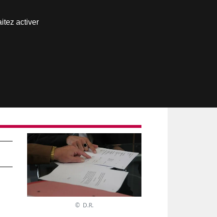
Nous joindre
itez activer
Espace abonné
© D.R.