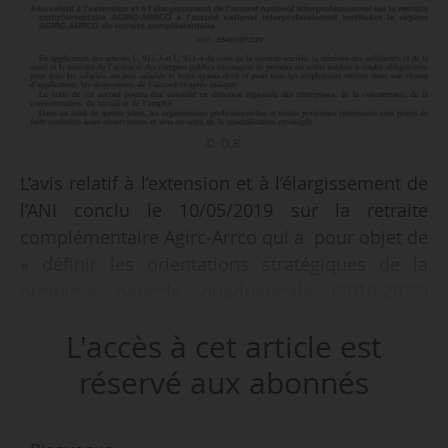
© D.R.
L’avis relatif à l’extension et à l’élargissement de
l’ANI conclu le 10/05/2019 sur la retraite
complémentaire Agirc-Arrco qui a pour objet de
« définir les orientations stratégiques de la
première période quadriennale (2019-2022)
d’application du nouveau régime et de
L'accès à cet article est
déterminer la marge d’appréciation du conseil
d’administration dans le cadre du pilotage
réservé aux abonnés
tactique » est publié au JO du 25/07/2019.