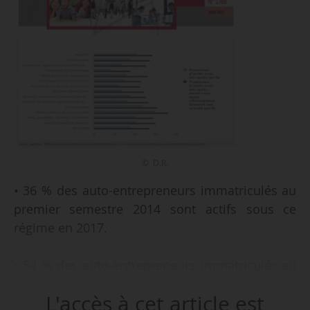
© D.R.
• 36 % des auto-entrepreneurs immatriculés au
premier semestre 2014 sont actifs sous ce
régime en 2017.
• 54 % des auto-entrepreneurs immatriculés au
premier semestre 2014 et ayant effectivement
L'accès à cet article est
démarré une activité économique sont actifs