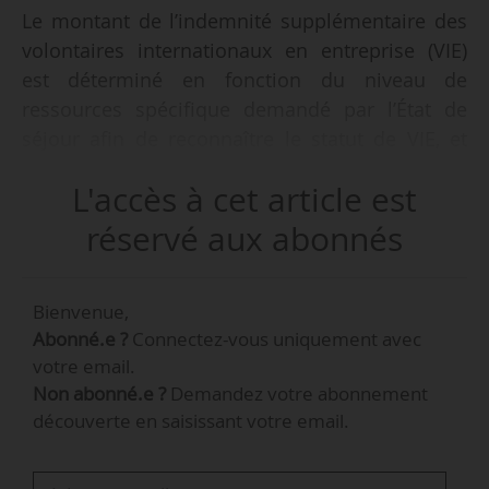
Le montant de l’indemnité supplémentaire des
volontaires internationaux en entreprise (VIE)
est déterminé en fonction du niveau de
ressources spécifique demandé par l’État de
séjour afin de reconnaître le statut de VIE, et
permettre l’entrée et le séjour sur son territoire,
L'accès à cet article est
er
prévoit l’article 1
du Décret n° 2019-749
du 19/07/2019, publié au JO le 21/07/2019 et
réservé aux abonnés
« relatif à l’indemnité supplémentaire versée
aux volontaires internationaux en entreprise ».
Bienvenue,
Abonné.e ?
Connectez-vous uniquement avec
« Ce montant est fixé, pour les États concernés,
votre email.
par un arrêté conjoint du ministre chargé du
Non abonné.e ?
Demandez votre abonnement
Commerce extérieur et du ministre chargé du
découverte en saisissant votre email.
er
Budget », poursuit l’article 1
du décret.