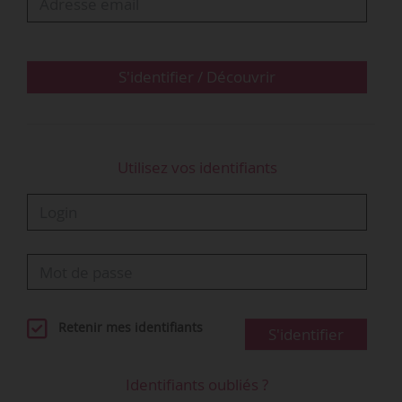
Ce décret est pris en application de l’article 14
de la loi n° 2019-486 du 22/05/2019 relative à la
croissance et la transformation des entreprises,
dite loi…
S'identifier / Découvrir
Utilisez vos identifiants
Retenir mes identifiants
S'identifier
Identifiants oubliés ?