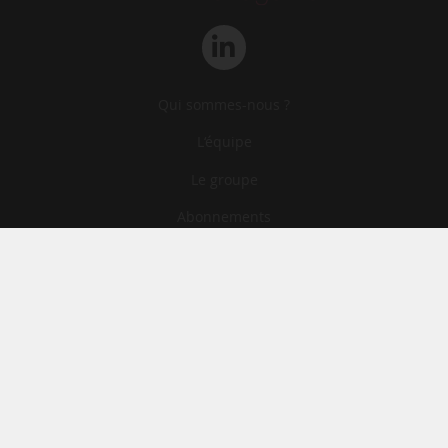
Qui sommes-nous ?
L‘équipe
Le groupe
Abonnements
Contact
Archives
CGA
Mentions légales
Confidentialité
Cookies