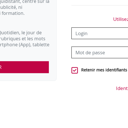
idistant, centré sur la
ublicité, ni
i formation.
Utilise
uotidien, le jour de
rubriques et les mots
artphone (App), tablette
R
Retenir mes identifiants
Ident