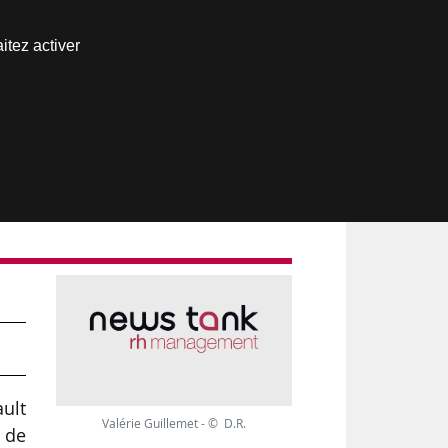
Nous joindre
itez activer
Espace abonné
l
ult
Valérie Guillemet - © D.R.
 de