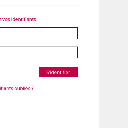
z vos identifiants
S'identifier
ifiants oubliés ?