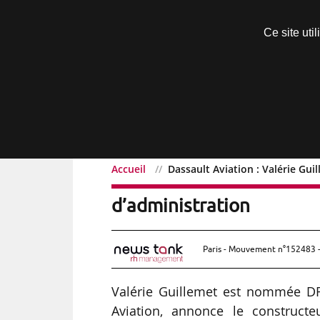
Découvrir sans engagement
Ce site uti
Menu
Accueil
Dassault Aviation : Valérie Gu
Dassault Aviation : Valé
d’administration
Paris - Mouvement n°152483 -
Valérie Guillemet est nommée DR
Aviation, annonce le constructe