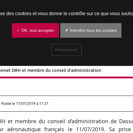
Prendre un rendez-vous
lise des cookies et vous donne le contrôle sur ce que vous souha
✓ OK, tout accepter
✗ Interdire tous les cookies
Personnaliser
illemet DRH et membre du conseil d’administration
rie Guillemet DRH et membre du consei
 Publié le
17/07/2019 à 11:27
H et membre du conseil d’administration de Dassa
ur aéronautique français le 11/07/2019. Sa prise