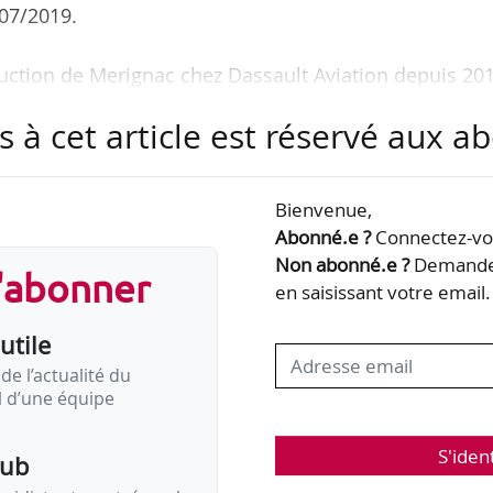
/07/2019.
oduction de Merignac chez Dassault Aviation depuis 20
s à cet article est réservé aux 
Bienvenue,
Abonné.e ?
Connectez-vou
Non abonné.e ?
Demandez
s'abonner
en saisissant votre email.
utile
de l’actualité du
il d’une équipe
S'iden
pub