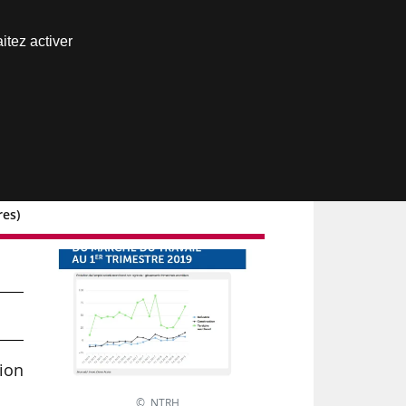
Nous joindre
itez activer
Espace abonné
res)
tion
© NTRH