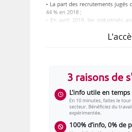
• La part des recrutements jugés d
44 % en 2018 ;
• En avril 2019, les industriels 
pour 2019, après une stabilité en 2
L'accè
er
• Au 1
trimestre 2019, le taux de 
8,7 % de la population active en Fr
• Avec une augmentation de 1,6 %
2018, le SMB nominal est stable de
er
• Au 1
trimestre 2019, les DPAE e
3 raisons de 
Tels sont les principaux résultats 
L’info utile en temps 
En 10 minutes, faites le tour 
secteur. Bénéficiez du trava
expérimentée.
100% d’info, 0% de 