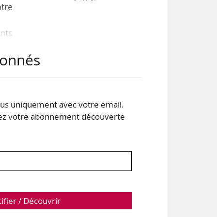
ntre
ents
abonnés
it à
tre
s uniquement avec votre email.
 votre abonnement découverte
tifier / Découvrir