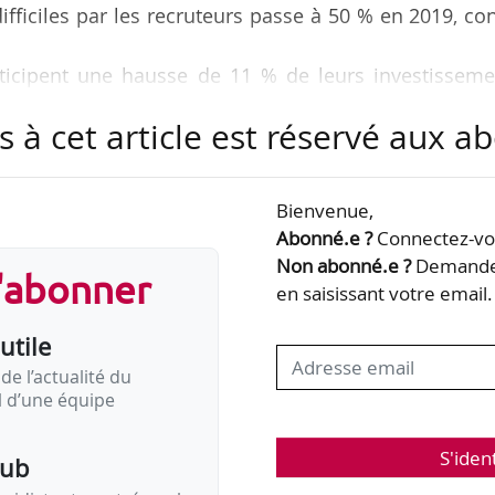
ifficiles par les recruteurs passe à 50 % en 2019, co
anticipent une hausse de 11 % de leurs investissem
018 ;
s à cet article est réservé aux 
chômage au sens du BIT baisse de 0,1 point et s’établ
ance ;
er
e
 sur un an au 1
trimestre 2019 comme au 4
trimes
Bienvenue,
puis 2013 ;
Abonné.e ?
Connectez-vou
n CDI restent dynamiques à +5 % sur un an.
Non abonné.e ?
Demandez
s'abonner
en saisissant votre email.
de l’enquête « La…
utile
de l’actualité du
il d’une équipe
S'iden
pub