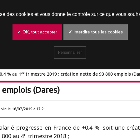
Prendre un rendez-vous
lise des cookies et vous donne le contrôle sur ce que vous souha
✓ OK, tout accepter
✗ Interdire tous les cookies
Personnaliser
er
0,4 % au 1
trimestre 2019 : création nette de 93 800 emplois (Da
er
se de +0,4 % au 1
trimestre 2019 :
 emplois (Dares)
ublié le
16/07/2019 à 17:21
alarié progresse en France de +0,4 %, soit une créa
e
 800 au 4
trimestre 2018 ;