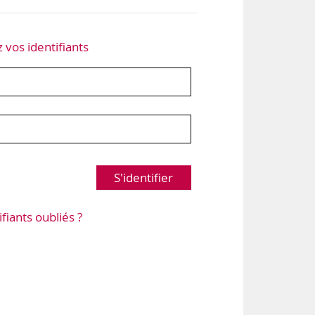
z vos identifiants
S'identifier
ifiants oubliés ?