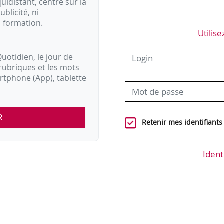
idistant, centré sur la
ublicité, ni
i formation.
Utilise
uotidien, le jour de
rubriques et les mots
artphone (App), tablette
R
Retenir mes identifiants
Ident