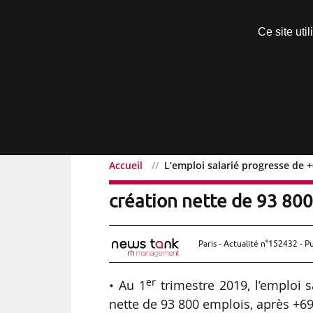
Découvrir sans engagement
Ce site uti
Menu
Accueil
L’emploi salarié progresse de +
L’emploi salarié progres
création nette de 93 800
Paris - Actualité n°152432 - P
er
• Au 1
trimestre 2019, l’emploi s
nette de 93 800 emplois, après +69