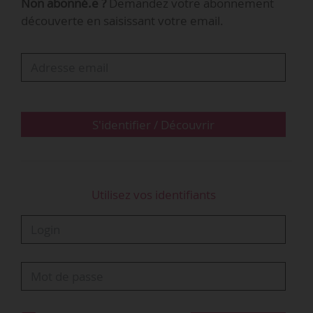
Non abonné.e ?
Demandez votre abonnement
L’étude porte sur deux expériences de mise en
découverte en saisissant votre email.
réseaux fédérant des lycées publics
professionnels et technologiques, des lycées
privés sous contrat, des CFA, des Greta, avec des
partenaires du monde économique :
• En 2013 dans l’académie de Rouen,
• En…
S'identifier / Découvrir
Utilisez vos identifiants