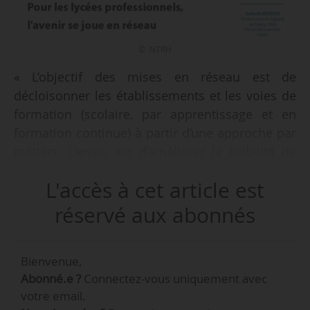
© NTRH
« L’objectif des mises en réseau est de
décloisonner les établissements et les voies de
formation (scolaire, par apprentissage et en
formation continue) à partir d’une approche par
métiers. L’enjeu est d’améliorer la lisibilité de
l’offre de formation, de faciliter les parcours et
L'accès à cet article est
la mobilité des élèves, d’élever le niveau de
qualification, en passant d’une offre de
réservé aux abonnés
formation par établissement à une offre de
formation par réseau », indique le Céreq dans
Bienvenue,
une étude portant sur la mise en réseau des
Abonné.e ?
Connectez-vous uniquement avec
lycées professionnels, publiée le 09/07/2019.
votre email.