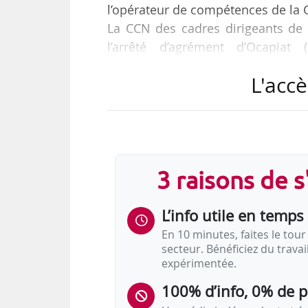
l’opérateur de compétences de la 
La CCN des cadres dirigeants de 
l’arrêté d’agrément d’Ocapiat (
Agroalimentaire et Territoires) du 
L'accè
• Changement de l’adresse d’Oca
l’adresse suivante : 128, rue de l
Pompe, 75016 Paris),
3 raisons de 
Telles sont les dispositions de l
portant agrément d’Ocapiat publié
L’info utile en temps 
En 10 minutes, faites le tour 
secteur. Bénéficiez du trava
expérimentée.
100% d’info, 0% de 