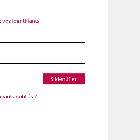
z vos identifiants
S'identifier
ifiants oubliés ?