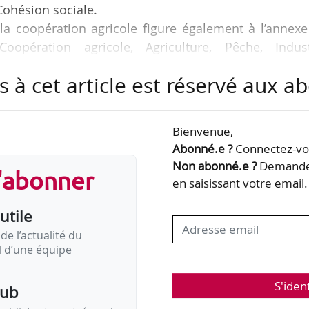
Cohésion sociale.
la coopération agricole figure également à l’annexe
Coopération agricole, Agriculture, Pêche, Indust
29/03/2019 (JO du 31/03/2019) ;
s à cet article est réservé aux 
piat présentée en annexe de son arrêté d’agrément 
a Boétie, lot 41, 75008 Paris (au lieu du 153, rue d
Bienvenue,
Abonné.e ?
Connectez-vou
Non abonné.e ?
Demandez
s'abonner
’arrêté du 04/07/2019 modifiant l’arrêté du 29/03/
en saisissant votre email.
 au JO du 13/07/2019.
utile
de l’actualité du
il d’une équipe
S'iden
pub