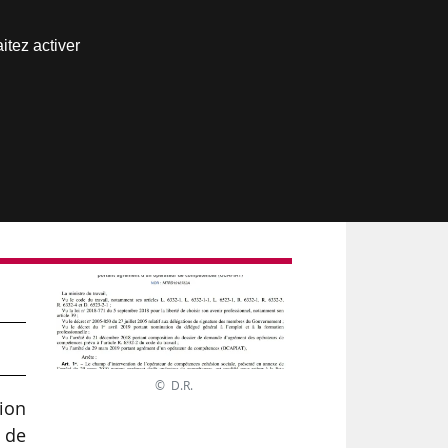
Nous joindre
itez activer
Espace abonné
© D.R.
ion
 de