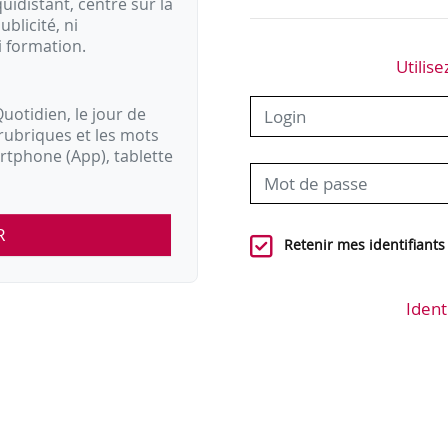
idistant, centré sur la
ublicité, ni
i formation.
Utilise
uotidien, le jour de
rubriques et les mots
artphone (App), tablette
R
Retenir mes identifiants
Ident