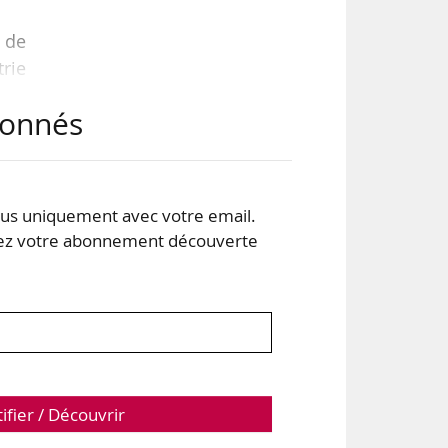
 de
rie
abonnés
par
e la
s uniquement avec votre email.
 votre abonnement découverte
2019
tifier / Découvrir