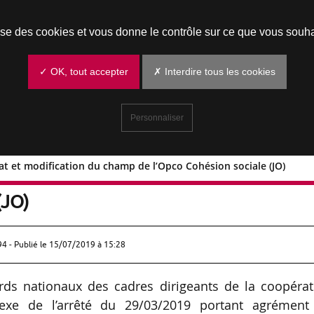
Prendre un rendez-vous
lise des cookies et vous donne le contrôle sur ce que vous souha
✓ OK, tout accepter
✗ Interdire tous les cookies
Personnaliser
t et modification du champ de l’Opco Cohésion sociale (JO)
Ocapiat et modification du champ de
(JO)
94 - Publié le
15/07/2019 à 15:28
ords nationaux des cadres dirigeants de la coopérat
nexe de l’arrêté du 29/03/2019 portant agrément