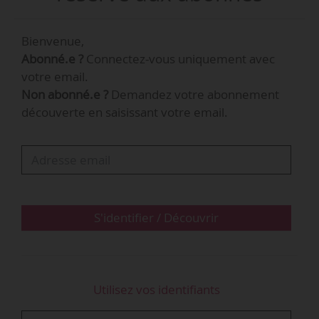
Software AG.
Bienvenue,
Elke Frank était SVP HR Development
Abonné.e ?
Connectez-vous uniquement avec
chez Deutsche Telekom depuis novembre 2015.
votre email.
Sa prise de fonction est effective à partir du
Non abonné.e ?
Demandez votre abonnement
01/08/2019.
découverte en saisissant votre email.
S'identifier / Découvrir
Utilisez vos identifiants