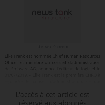
Elke Frank - © Linkedin
Elke Frank est nommée Chief Human Resources
Officer et membre du conseil d’administration
de Software AG, annonce l’éditeur de logiciel le
01/07/2019. « Elke Frank est la première CHRO à
rejoindre le conseil d’administration, ce qui
témoigne du rôle essentiel que jouent les
L'accès à cet article est
ressources humaines dans la stratégie de
croissance de notre entreprise », indique
réservé aux abonnés