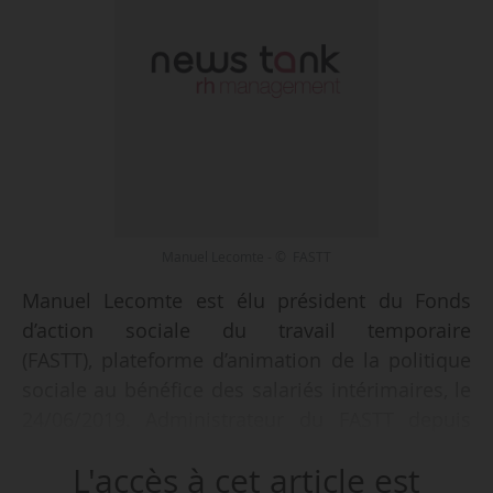
Manuel Lecomte - © FASTT
Manuel Lecomte est élu président du Fonds
d’action sociale du travail temporaire
(FASTT), plateforme d’animation de la politique
sociale au bénéfice des salariés intérimaires, le
24/06/2019. Administrateur du FASTT depuis
2000, il remplace Emmanuel Maillet, qui devient
L'accès à cet article est
vice-président.