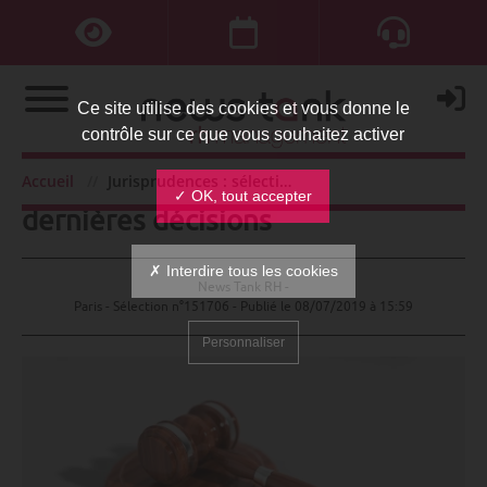
Ce site utilise des cookies et vous donne le
contrôle sur ce que vous souhaitez activer
Jurisprudences : sélection des
Accueil
Jurisprudences : sélection des dernières décisions
✓ OK, tout accepter
dernières décisions
✗ Interdire tous les cookies
News Tank RH -
Paris - Sélection n°151706 - Publié le
08/07/2019 à 15:59
Personnaliser