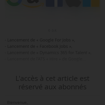
© D.R.
- Lancement de « Google For Jobs »,
- Lancement de « Facebook Jobs »,
- Lancement de « Dynamics 365 for Talent »,
- Lancement de l’ATS « Hire » de Google…
Google, Facebook et Microsoft déploient, depuis
L'accès à cet article est
2017, des stratégies pour peser sur le
marché des outils et des services destinés aux
réservé aux abonnés
professionnels des ressources humaines. En
matière de diffusion d’offres d’emploi et de
Bienvenue,
gestion des candidatures, leurs initiatives