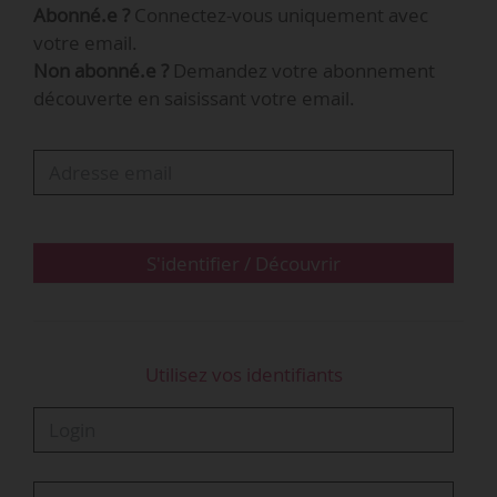
Abonné.e ?
Connectez-vous uniquement avec
comme leurs perspectives se multiplient.
votre email.
Non abonné.e ?
Demandez votre abonnement
Google et Facebook sur le marché des
découverte en saisissant votre email.
offres d’emploi
Le 07/06/2019, Google lançait en France sa fonctionnalité
d’agrégation d’offres d’emploi issues de sites tiers, comme
Monster
…
S'identifier / Découvrir
Utilisez vos identifiants