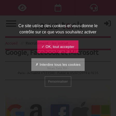
Ce site utilise des cookies et vous donne le
contrôle sur ce que vous souhaitez activer
Recrutement : les initiatives de
Accueil
Recrutement : les initiatives de Google, Facebook et Microsoft
✓ OK, tout accepter
Google, Facebook et Microsoft
✗ Interdire tous les cookies
News Tank RH -
Paris - Actualité n°151540 - Publié le
05/07/2019 à 16:35
Personnaliser