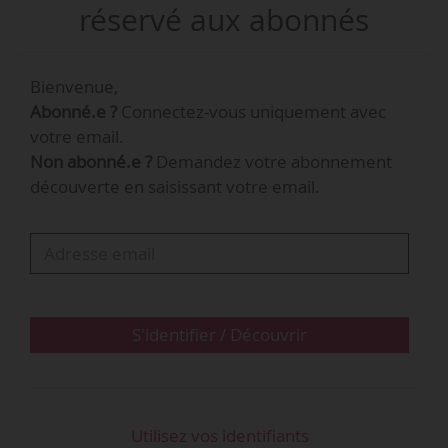
octobre 2008, avant la fusion avec le GEMA au
réservé aux abonnés
sein de la FFA en juillet 2016.
Bienvenue,
Florence Lustman est directrice financière de La
Abonné.e ?
Connectez-vous uniquement avec
Banque Postale depuis 2014. Elle a occupé le
votre email.
poste d’inspectrice générale de 2012 à 2014 et
Non abonné.e ?
Demandez votre abonnement
fait partie du comex depuis 2012.
découverte en saisissant votre email.
S'identifier / Découvrir
Utilisez vos identifiants