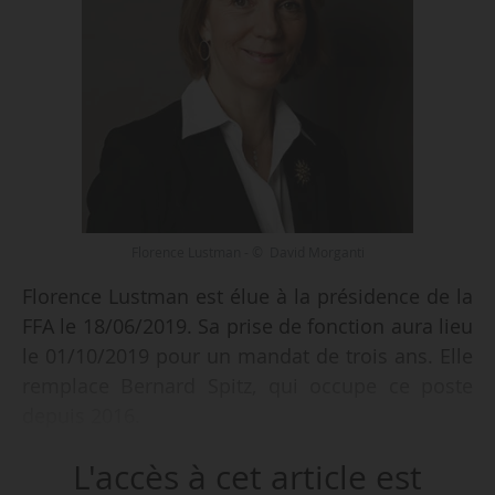
Florence Lustman - © David Morganti
Florence Lustman est élue à la présidence de la
FFA le 18/06/2019. Sa prise de fonction aura lieu
le 01/10/2019 pour un mandat de trois ans. Elle
remplace Bernard Spitz, qui occupe ce poste
depuis 2016.
L'accès à cet article est
Bernard Spitz était président de la FFSA depuis