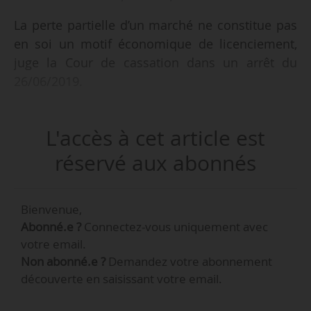
La perte partielle d’un marché ne constitue pas
en soi un motif économique de licenciement,
juge la Cour de cassation dans un arrêt du
26/06/2019.
• Un salarié est embauché dans une société de
L'accès à cet article est
transport. Son contrat de travail est rompu pour
motif économique le 19/12/2014. Il saisit le CPH
réservé aux abonnés
afin de contester le motif économique de son
licenciement.
Bienvenue,
Abonné.e ?
Connectez-vous uniquement avec
• La Cour d’appel fait droit à sa demande. Elle
votre email.
constate que l’employeur a perdu un marché
Non abonné.e ?
Demandez votre abonnement
avec la société Renault. Mais il ne verse aucune
découverte en saisissant votre email.
pièce comptable afin d’établir l’impact
comptable de la perte de ce marché sur le