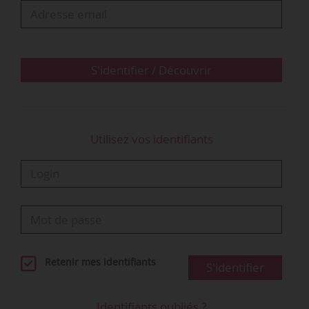
une longue absence,
- en étant attentif et en aidant pour la
parentalité,
- en renforçant le droit à la déconnexion…
S'identifier / Découvrir
• Renforcer la démarche d’accompagnement et
d’écoute :
- en mettant à disposition des…
Utilisez vos identifiants
Retenir mes identifiants
S'identifier
Identifiants oubliés ?