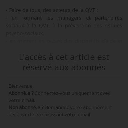
• Faire de tous, des acteurs de la QVT :
- en formant les managers et partenaires
sociaux à la QVT, à la prévention des risques
psycho-sociaux,
- en mettant en œuvre des dispositifs d’aide et
d’accompagnement collectifs et individuels.
L'accès à cet article est
• Enrichir les relations de travail :
- avec la mise en œuvre de périodes
réservé aux abonnés
d’immersion, de travaux en co-construction…
• Faciliter les apprentissages et encourager les
Bienvenue,
initiatives :
Abonné.e ?
Connectez-vous uniquement avec
- en reconnaissant le droit à l’erreur,
votre email.
- en intégrant le co-développement, la
Non abonné.e ?
Demandez votre abonnement
démarche du feed-back…
découverte en saisissant votre email.
• Concilier les temps de vie :
- en accompagnant le retour des salariés après