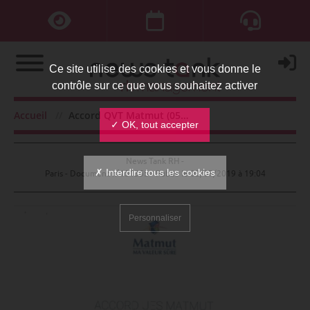
Ce site utilise des cookies et vous donne le
contrôle sur ce que vous souhaitez activer
Accord QVT Matmut (05/2019)
Accueil
Accord QVT Matmut (05/2019)
✓ OK, tout accepter
News Tank RH -
✗ Interdire tous les cookies
Paris - Document n°151355 - Publié le
03/07/2019 à 19:04
Personnaliser