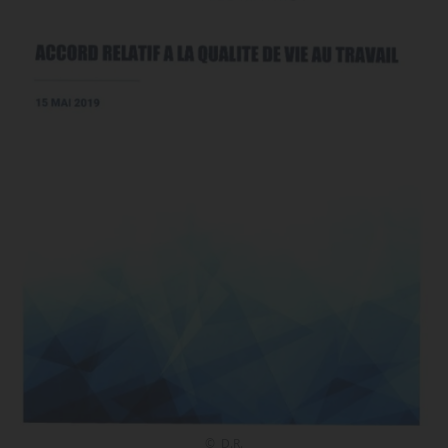
© D.R.