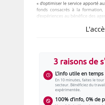
« d’optimiser le service apporté au
fonds consacrés à la formation,
d’expériences au bénéfice des agen
L'accè
Les axes de la convention sont :
• Dresser un état des lieux pa
hospitalière et la Fonction publique 
- d’identifier les principaux points
3 raisons de 
- de repérer les éventuels freins,
- d’élaborer ensemble des sup
L’info utile en temps 
valoriser les…
En 10 minutes, faites le tour 
secteur. Bénéficiez du trava
expérimentée.
100% d’info, 0% de 