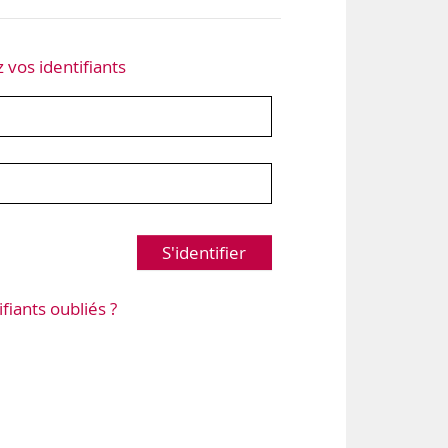
z vos identifiants
S'identifier
ifiants oubliés ?