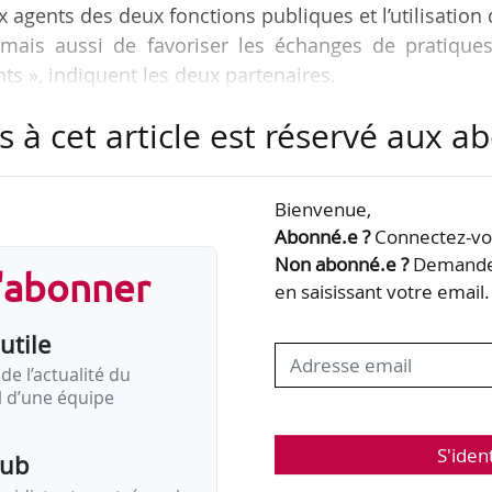
x agents des deux fonctions publiques et l’utilisation
 mais aussi de favoriser les échanges de pratiques
ts », indiquent les deux partenaires.
s à cet article est réservé aux 
rtagé des coopérations entre la Fonction publi
Bienvenue,
territoriale afin :
Abonné.e ?
Connectez-vou
 forts des coopérations existantes,
Non abonné.e ?
Demandez
s'abonner
en saisissant votre email.
ports de communication spécifiques, permettant
utile
de l’actualité du
il d’une équipe
S'iden
pub