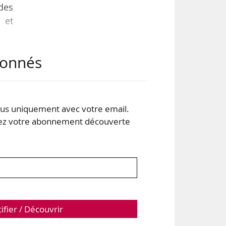
 des
 et
abonnés
que
s uniquement avec votre email.
 votre abonnement découverte
 de
tifier / Découvrir