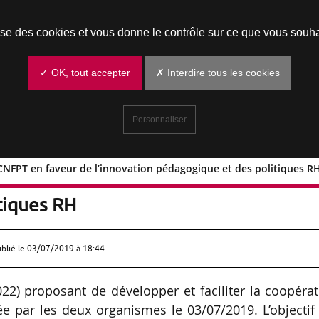
Prendre un rendez-vous
lise des cookies et vous donne le contrôle sur ce que vous souha
✓ OK, tout accepter
✗ Interdire tous les cookies
Personnaliser
CNFPT en faveur de l’innovation pédagogique et des politiques R
et le CNFPT en faveur de l’innovation
tiques RH
ublié le
03/07/2019 à 18:44
22) proposant de développer et faciliter la coopéra
ée par les deux organismes le 03/07/2019. L’objectif