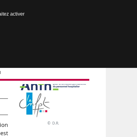
Nous joindre
itez activer
Espace abonné
H
© D.R.
tion
 est