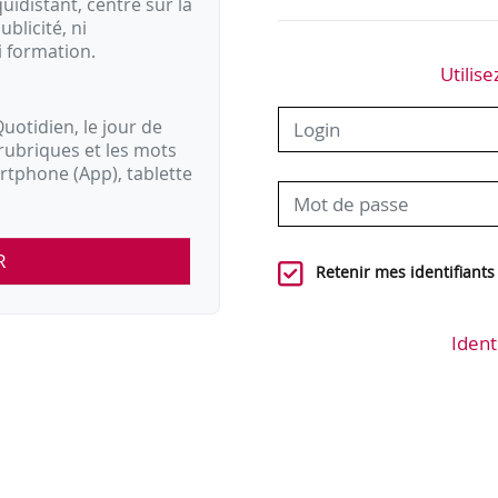
idistant, centré sur la
ublicité, ni
i formation.
Utilise
uotidien, le jour de
rubriques et les mots
artphone (App), tablette
R
Retenir mes identifiants
Ident