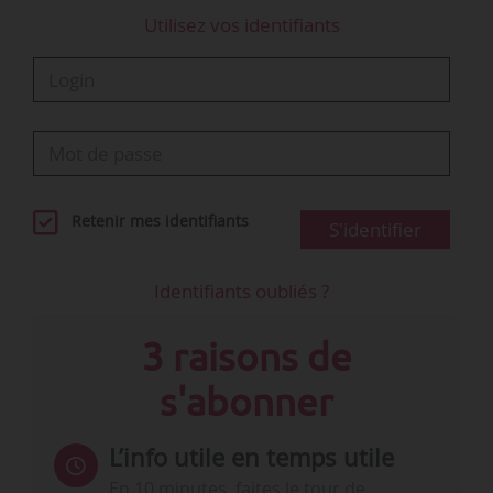
Utilisez vos identifiants
À l’article 8 du projet d’Ordonnance, figure la phrase
suivante :
« XIII.- Jusqu’au…
Retenir mes identifiants
S'identifier
Identifiants oubliés ?
3 raisons de
s'abonner
L’info utile en temps utile
En 10 minutes, faites le tour de