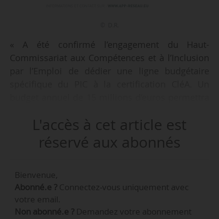
© D.R.
« A été confirmé l’engagement du Haut-
Commissariat aux Compétences et à l’Inclusion
par l’Emploi de dédier une ligne budgétaire
spécifique du PIC à la certification CléA. Un
budget annuel de 15 millions d’euros permettra
ainsi de financer les évaluations préalables et
L'accès à cet article est
finales à hauteur des forfaits actuels
(respectivement 450 € et 250 €). La convention
réservé aux abonnés
étant en cours de finalisation, la reprise est
annoncée pour le mois de septembre (2019) »,
Bienvenue,
indique le 02/07/2019 l’APapp, l’association pour
Abonné.e ?
Connectez-vous uniquement avec
la promotion du label APP, qui fait partie des
votre email.
organismes habilités CléA. Cet engagement a
Non abonné.e ?
Demandez votre abonnement
été confirmé lors des dixièmes Assises