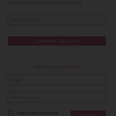
découverte en saisissant votre email.
nationales du réseau APP, le 14/06/2019 à Dijon
(Côte-d’Or).
« La DGEFP, France compétences, Certif’Pro
(présidé par Philippe Debruyne) et le Haut-
Commissariat aux…
S'identifier / Découvrir
Utilisez vos identifiants
Retenir mes identifiants
S'identifier