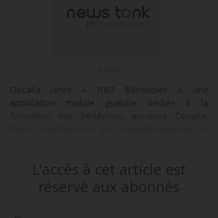
© NTRH
Opcalia lance « 1001 Bénévoles », une
application mobile gratuite dédiée à la
formation des bénévoles, annonce Opcalia,
Opco interbranches et interprofessionnel, le
02/07/2019.
Elle complète la collection « 1001 applis by
L'accès à cet article est
Opcalia » gratuite, après « 1001 Lettres »,
l’application qui permet de consolider des
réservé aux abonnés
savoirs fondamentaux, « 1001 Connexions
France », qui permet aux réfugiés d’apprendre le