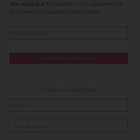
Non abonné.e ?
Demandez votre abonnement
des versements effectués au titre de la
découverte en saisissant votre email.
péréquation des contrats de
professionnalisation et aux reconversions ou
promotions par alternance, publié au JO le
02/07/2019.
Cet arrêté est pris en application de
S'identifier / Découvrir
l’article R. 6123-32 du Code du Travail.
Article R. 6123-32 du Code du Travail
Utilisez vos identifiants
La part de la dotation de financement complémentaire
affectée, en…