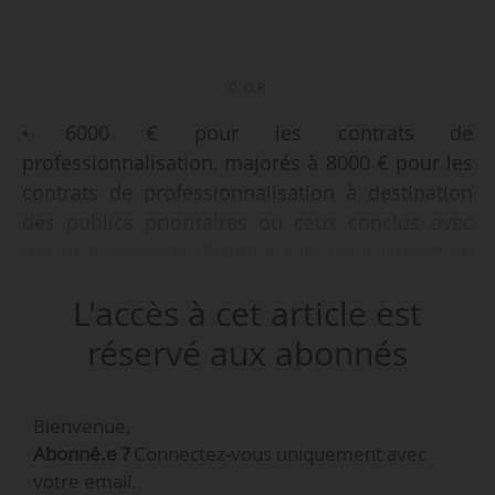
© D.R.
• 6000 € pour les contrats de
professionnalisation, majorés à 8000 € pour les
contrats de professionnalisation à destination
des publics prioritaires ou ceux conclus avec
des groupements d’employeurs pour l’insertion
et la qualification ;
L'accès à cet article est
• 3 000 € pour les reconversions ou promotions
réservé aux abonnés
par alternance ;
Bienvenue,
tels sont les plafonds des parts de la dotation
Abonné.e ?
Connectez-vous uniquement avec
de financement complémentaire, indique
votre email.
l’arrêté du 23/05/2019 relatif au plafonnement