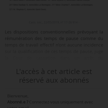
Cass. soc., 22/05/2019, n° 17-26 914 -
Les dispositions conventionnelles prévoyant la
rémunération des temps de pause comme du
temps de travail effectif n’ont aucune incidence
sur la qualification de ces temps de pause, juge
la Cour de cassation dans un arrêt du
22/05/2019.
L'accès à cet article est
• 27 salariés saisissent une juridiction
réservé aux abonnés
prud’homale afin d’obtenir le paiement, à titre
de rappel de rémunération, du temps de pause.
Bienvenue,
Abonné.e ?
Connectez-vous uniquement avec
• La Cour d’appel rejette leur demande. Elle
votre email.