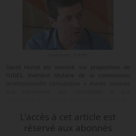
David Horiot - © NTRH
David Horiot est nommé, sur proposition de
l’UDES, membre titulaire de la commission
professionnelle consultative « Autres services
aux entreprises, aux collectivités et aux
particuliers », au titre des représentants des
employeurs, par un arrêté du 20/05/2019 publié
L'accès à cet article est
au JO du 29/05/2019. Il remplace Vincent
Molina.
réservé aux abonnés