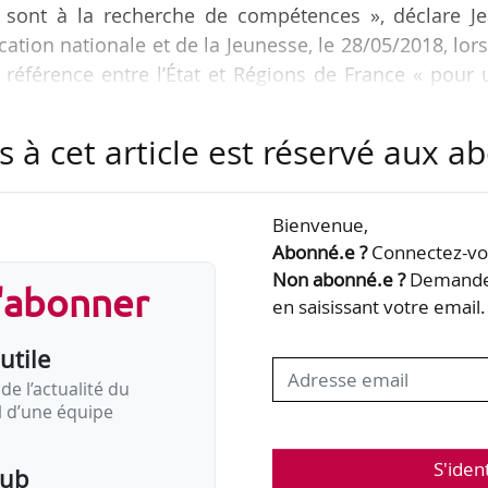
s sont à la recherche de compétences », déclare Je
ation nationale et de la Jeunesse, le 28/05/2018, lor
 référence entre l’État et Régions de France « pour
e de la réussite des élèves ». Jean-Michel Blanq
de l’Enseignement supérieur, de la Recherche et
s à cet article est réservé aux 
ational de référence prévu par la loi du 05/09/2018, 
îtière des Régions.
Bienvenue,
 des…
Abonné.e ?
Connectez-vou
Non abonné.e ?
Demandez
s'abonner
en saisissant votre email.
utile
de l’actualité du
il d’une équipe
S'iden
pub