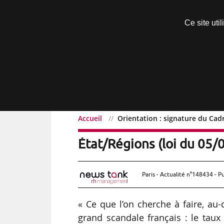
Découvrir sans engagement
Ce site uti
Menu
Accueil
Orientation : signature du Cadr
Orientation : signature 
État/Régions (loi du 05/
Paris - Actualité n°148434 - P
« Ce que l’on cherche à faire, au-d
grand scandale français : le taux