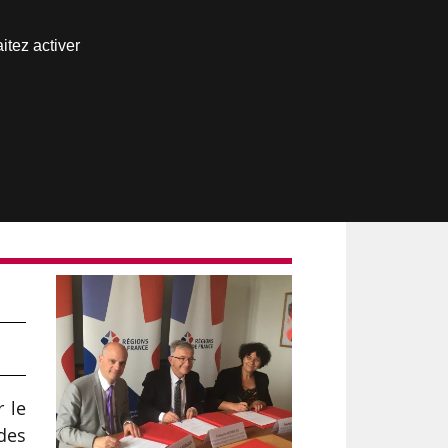
Nous joindre
itez activer
Espace abonné
r le
 des