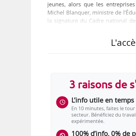
jeunes, alors que les entreprise
Michel Blanquer, ministre de l’Éduc
la signature du Cadre national de
orientation scolaire au servic
et Frédérique Vidal, ministre 
L'accè
l’Innovation, ont signé ce cadre n
Régions de France, l’association fa
« La loi a renforcé la compétence
3 raisons de 
L’info utile en temps 
En 10 minutes, faites le tour 
secteur. Bénéficiez du trava
expérimentée.
100% d’info, 0% de 