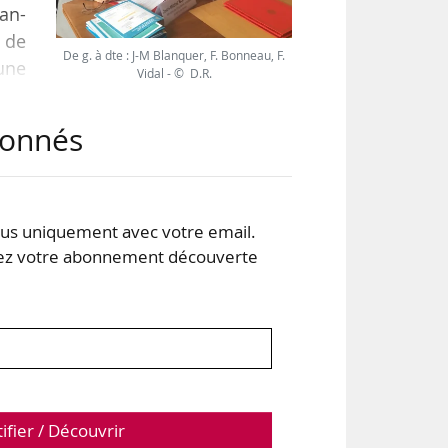
an-
s de
De g. à dte : J-M Blanquer, F. Bonneau, F.
 une
Vidal - © D.R.
uer
 de
abonnés
avec
s uniquement avec votre email.
 votre abonnement découverte
tifier / Découvrir