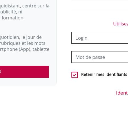
idistant, centré sur la
ublicité, ni
i formation.
Utilise
uotidien, le jour de
rubriques et les mots
artphone (App), tablette
R
Retenir mes identifiants
Ident