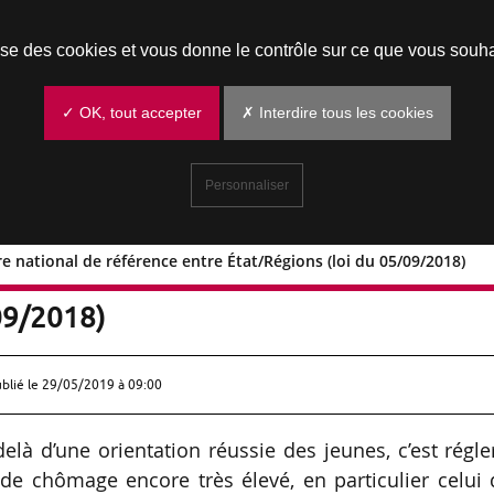
Prendre un rendez-vous
lise des cookies et vous donne le contrôle sur ce que vous souha
✓ OK, tout accepter
✗ Interdire tous les cookies
Personnaliser
e national de référence entre État/Régions (loi du 05/09/2018)
du Cadre national de référence entre
09/2018)
ublié le
29/05/2019 à 09:00
elà d’une orientation réussie des jeunes, c’est régle
 de chômage encore très élevé, en particulier celui