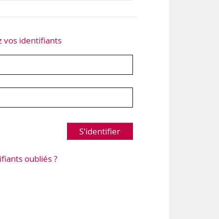
z vos identifiants
S'identifier
ifiants oubliés ?