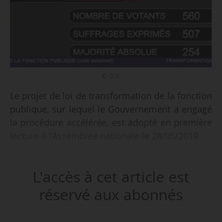
© D.R.
Le projet de loi de transformation de la fonction
publique, sur lequel le Gouvernement a engagé
la procédure accélérée, est adopté en première
lecture à l’Assemblée nationale le 28/05/2019.
• 560 votants
L'accès à cet article est
• 351 voix « pour »
• 156 voix « contre »
réservé aux abonnés
• 53 abstentions.