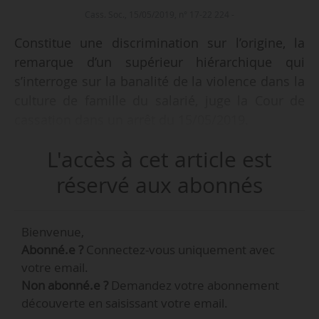
Cass. Soc., 15/05/2019, n° 17-22 224 -
Constitue une discrimination sur l’origine, la
remarque d’un supérieur hiérarchique qui
s’interroge sur la banalité de la violence dans la
culture de famille du salarié, juge la Cour de
cassation dans un arrêt du 15/05/2019.
L'accès à cet article est
• Un salarié est embauché le 17/09/2007 en
qualité de juriste consultant. Il saisit le CPH
réservé aux abonnés
d’une demande de résiliation judiciaire de son
contrat de travail le 18/09/2014, au motif d’une
Bienvenue,
discrimination sur son origine. Il est licencié
Abonné.e ?
Connectez-vous uniquement avec
pour faute grave le 25/09/2014.
votre email.
Non abonné.e ?
Demandez votre abonnement
• La Cour d’appel rejette les demandes du
découverte en saisissant votre email.
salarié. Elle constate que le salarié a pu mal