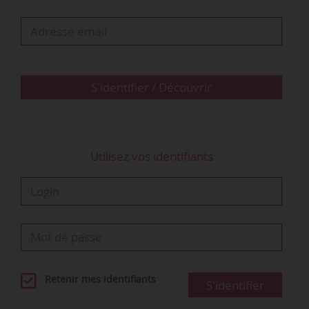
interpréter la référence à sa culture lors d’un
entretien préalable. Mais elle juge qu’il ne
ressort pas du compte-rendu de l’entretien que
les propos tenus ont une connotation raciste en
raison des origines…
S'identifier / Découvrir
Utilisez vos identifiants
Retenir mes identifiants
S'identifier