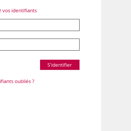
z vos identifiants
S'identifier
ifiants oubliés ?