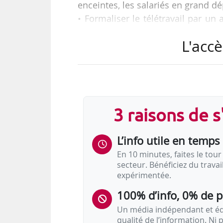
enceintes, les salariés en grand d
• Formaliser le télétravail par un
12 mois maximum renouvelables (ou
L'accè
• Une indemnité mensuelle forfai
jours télétravaillés dans le mo
téléphone, télévision) ;
Telles sont les principales disposit
3 raisons de 
L’info utile en temps 
En 10 minutes, faites le tour 
secteur. Bénéficiez du trava
expérimentée.
100% d’info, 0% de 
Un média indépendant et équ
qualité de l’information. Ni p