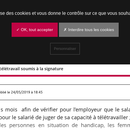
Prendre un rendez-vous
lise des cookies et vous donne le contrôle sur ce que vous souha
✓ OK, tout accepter
✗ Interdire tous les cookies
Personnaliser
 télétravail soumis à la signature
sur le télétravail soumis à la signature
ublié le
24/05/2019 à 18:45
is mois afin de vérifier pour l’employeur que le sal
 pour le salarié de juger de sa capacité à télétravailler
ur les personnes en situation de handicap, les fem