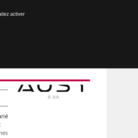
Nous joindre
itez activer
Espace abonné
© D.R.
arié
 ;
mes