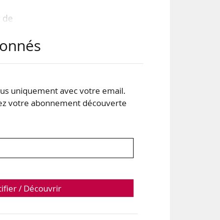
e de
abonnés
 de
et,
s uniquement avec votre email.
 votre abonnement découverte
tifier / Découvrir