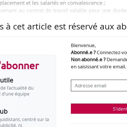
éplacement et les salariés en convalescence ;
 avenant au contrat de travail valable pour une duré
 de la durée de la mission pour les consultants) ;
s à cet article est réservé aux 
taire sur une base de 15 euros proratisée au nombre
is, pour participer au coûts d’abonnement (Intern
Bienvenue,
Abonné.e ?
Connectez-vou
ions de l’accord relatif au télétravail…
Non abonné.e ?
Demandez
s'abonner
en saisissant votre email.
utile
de l’actualité du
il d’une équipe
S'iden
pub
idistant, centré sur la
ublicité, ni