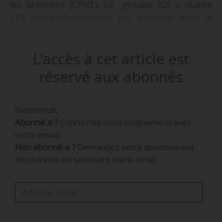
les branches (CPNE). Le groupe IGS a quatre
CFA interprofessionnels qui exercent dans le
domaine tertiaire et nos certifications n’ont pas
toujours été reprises par les branches », indique
L'accès à cet article est
à News Tank Jean-Philippe Leroy, directeur
général adjoint du groupe IGS, en charge de
réservé aux abonnés
l’alternance/apprentissage, le 22/05/2019.
Bienvenue,
C’est donc « avec impatience » et « inquiétude »
Abonné.e ?
Connectez-vous uniquement avec
que le groupe de formation, attend le décret de
votre email.
carence annoncé pour la mi-juin 2019 qui
Non abonné.e ?
Demandez votre abonnement
déterminera le coût par défaut applicable aux
découverte en saisissant votre email.
CPNE qui n’ont pas fixé de valeur. « On entend
parler de 4 500 euros. Or, chez nous, le coût
d’une formation de niveau I tourne autour de
12 000 euros… »