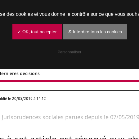
Prendre un rendez-vous
lise des cookies et vous donne le contrôle sur ce que vous souha
✓ OK, tout accepter
✗ Interdire tous les cookies
Personnaliser
dernières décisions
on des dernières décisions
ublié le
20/05/2019 à 14:12
 jurisprudences sociales parues depuis le 07/05/2019