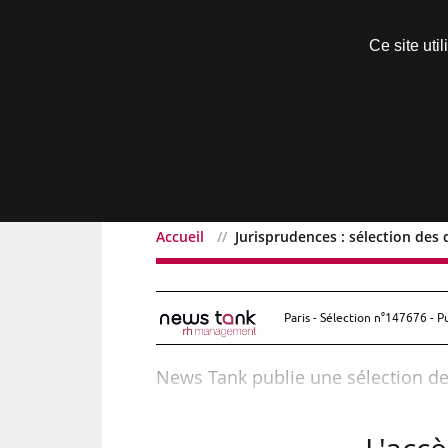
Découvrir sans engagement
Ce site uti
Menu
Accueil
Jurisprudences : sélection des 
Jurisprudences : sélecti
Paris - Sélection n°147676 - P
News Tank publie une sélection de