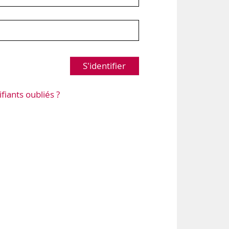
S'identifier
ifiants oubliés ?