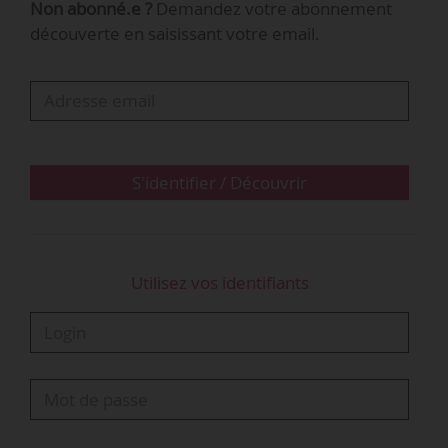
Non abonné.e ?
Demandez votre abonnement
chargée des transports, du 19/04/2019 et publié
découverte en saisissant votre email.
au JO du 18/05/2019.
L’extension des effets et sanctions de l’accord du
23/02/2017 prend effet à compter de la date de
publication de l’arrêté et pour la durée restant à
courir et aux conditions…
S'identifier / Découvrir
Utilisez vos identifiants