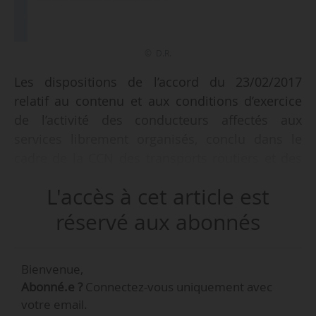
© D.R.
Les dispositions de l’accord du 23/02/2017
relatif au contenu et aux conditions d’exercice
de l’activité des conducteurs affectés aux
services librement organisés, conclu dans le
cadre de la CCN des transports routiers et des
activités auxiliaires du transport (n° 16) sont
L'accès à cet article est
rendues obligatoires, pour tous les employeurs
et tous les salariés des entreprises compris
réservé aux abonnés
dans le champ d’application de cette CCN.
Bienvenue,
Tel est l’objet de l’arrêté de la ministre du Travail
Abonné.e ?
Connectez-vous uniquement avec
et de la ministre auprès du ministre d’État,
votre email.
ministre de la Transition écologique et solidaire,