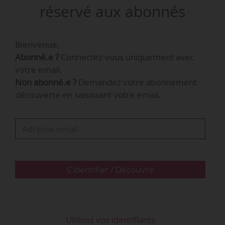
salon Viva Technology, à Paris Porte de
réservé aux abonnés
Versailles.
Bienvenue,
« Aujourd’hui, les équipes ont des objectifs et
Abonné.e ?
Connectez-vous uniquement avec
l’assemblage des compétences constitue le
votre email.
modèle le plus solide pour répondre à des
Non abonné.e ?
Demandez votre abonnement
situations complexes », ajoute Alexandre
découverte en saisissant votre email.
Pachulski.
Alexandre Pachulski répond aux
questions de News Tank
Vous êtes intervenu sur le salon Viva
S'identifier / Découvrir
Technology à l’occasion d’une conférence
intitulée : « Votre différence fait votre
force ». Qu’entendez-vous par
Utilisez vos identifiants