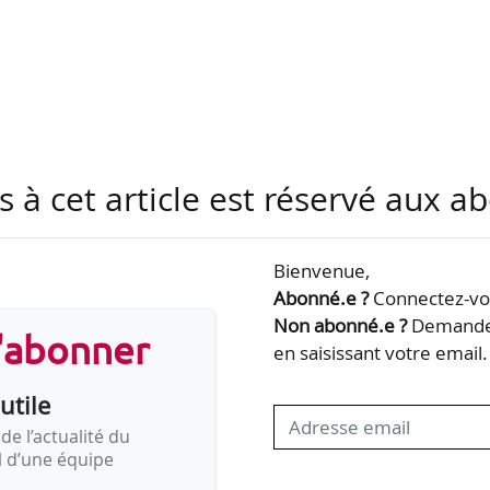
ge ;
s à cet article est réservé aux 
éenne (BCE) ;
Bienvenue,
) ;
Abonné.e ?
Connectez-vou
ational ne devant pas dépasser 3 % du PIB.
Non abonné.e ?
Demandez
s'abonner
en saisissant votre email.
 abordés par sept candidats aux élections européen
utile
des démocrates et indépendants ; UDI) ;
de l’actualité du
nçais ; PCF) ;
il d’une équipe
R) ;