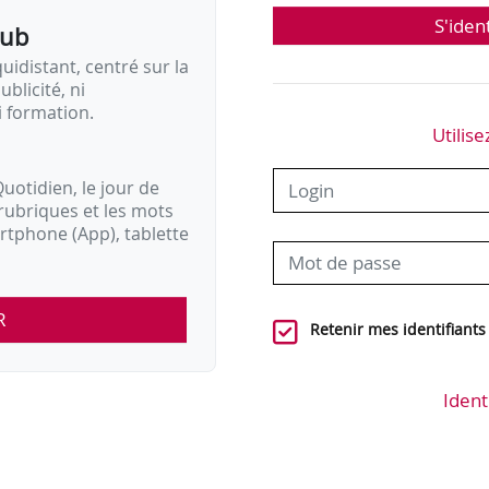
S'iden
en marche ; LREM) ;
pub
 Verts ; EELV) ;
idistant, centré sur la
ublicité, ni
i formation.
Utilise
uotidien, le jour de
rubriques et les mots
artphone (App), tablette
R
Retenir mes identifiants
Ident