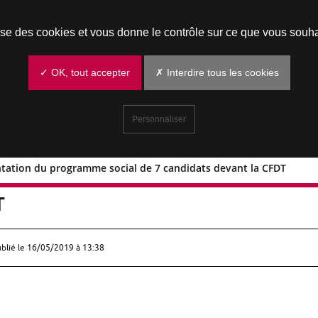
Prendre un rendez-vous
lise des cookies et vous donne le contrôle sur ce que vous souha
✓ OK, tout accepter
✗ Interdire tous les cookies
Personnaliser
ntation du programme social de 7 candidats devant la CFDT
 présentation du programme social de 
T
ublié le
16/05/2019 à 13:38
;