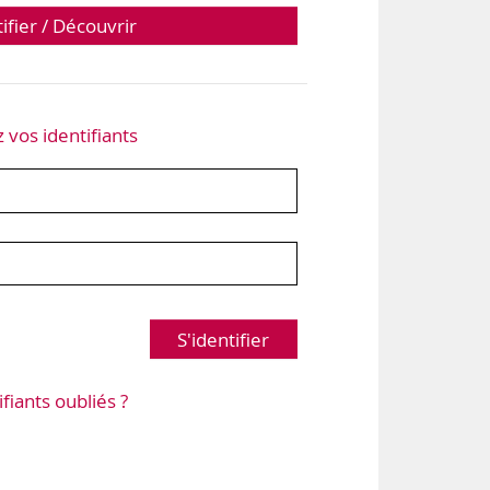
tifier / Découvrir
z vos identifiants
S'identifier
ifiants oubliés ?