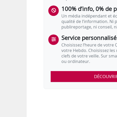
- Nathalie Loiseau (La République 
100% d’info, 0% de 
- Yannick Jadot (Europe Écologie Les
Un média indépendant et équ
…
qualité de l’information. Ni p
publireportage, ni conseil, n
Service personnalisé
Choisissez l‘heure de votre Q
votre Hebdo. Choisissez les 
clefs de votre veille. Sur sm
ou ordinateur.
DÉCOUVRI