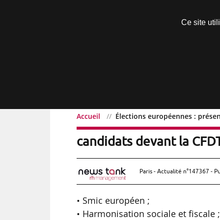
Découvrir sans engagement
Ce site uti
Menu
Accueil
Élections européennes : prése
Élections européennes :
candidats devant la CFD
Paris - Actualité n°147367 - P
• Smic européen ;
• Harmonisation sociale et fiscale 