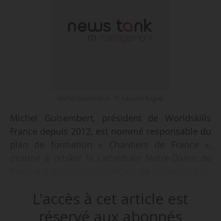
Michel Guisembert - © Laurent Bagnis
Michel Guisembert, président de Worldskills
France depuis 2012, est nommé responsable du
plan de formation « Chantiers de France »,
destiné à rebâtir la cathédrale Notre-Dame de
Paris et à valoriser les métiers de rénovation du
patrimoine, annoncent Muriel Pénicaud,
L'accès à cet article est
ministre du Travail, Jean-Michel Blanquer,
ministre de l’Éducation nationale et de la
réservé aux abonnés