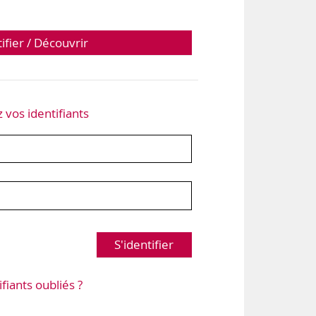
tifier / Découvrir
z vos identifiants
S'identifier
ifiants oubliés ?