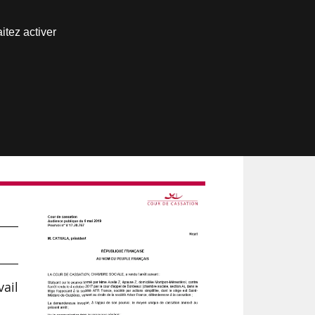
Nous joindre
itez activer
Espace abonné
vail