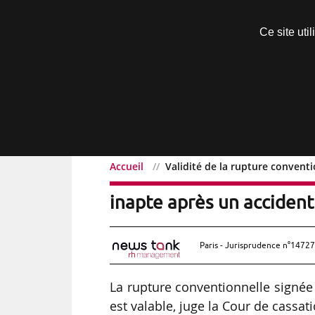
Découvrir sans engagement
Ce site uti
Menu
Accueil
Validité de la rupture conventi
Validité de la rupture c
inapte après un accident 
Paris - Jurisprudence n°14727
La rupture conventionnelle signée a
est valable, juge la Cour de cassa