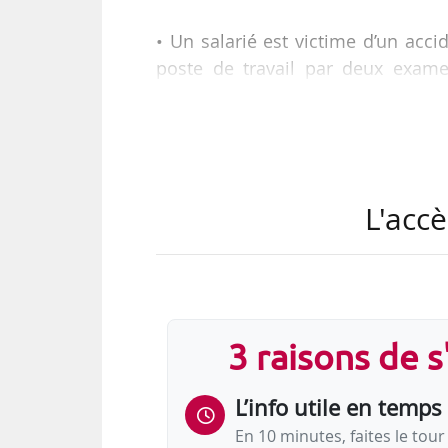
• Un salarié est victime d’un accid
poste de travail par deux exame
conventionnelle avec son employe
rupture conventionnelle. Il con
procédures et garanties légales pro
• La Cour d’appel rejette les dema
L'accè
est régulièrement homologuée par
remise en cause.
• La…
3 raisons de 
L’info utile en temps 
En 10 minutes, faites le tour 