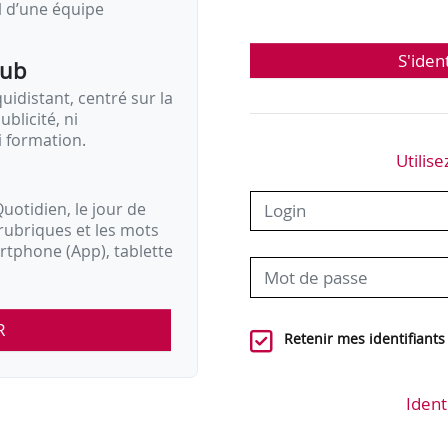
il d’une équipe
S'iden
pub
idistant, centré sur la
ublicité, ni
i formation.
Utilise
uotidien, le jour de
rubriques et les mots
artphone (App), tablette
R
Retenir mes identifiants
Ident