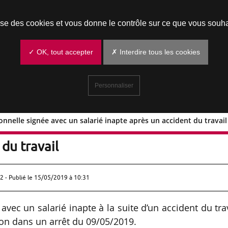
Prendre un rendez-vous
lise des cookies et vous donne le contrôle sur ce que vous souha
✓ OK, tout accepter
✗ Interdire tous les cookies
Personnaliser
onnelle signée avec un salarié inapte après un accident du travail
onventionnelle signée avec un salarié
du travail
2 - Publié le
15/05/2019 à 10:31
vec un salarié inapte à la suite d’un accident du tra
tion dans un arrêt du 09/05/2019.