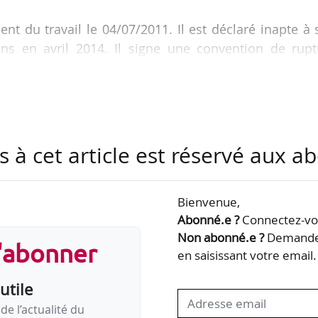
ent du travail le 04/07/2011. Il est déclaré inapte à
ns en avril 2014. Il signe une convention de rupt
ur le 25/04/2014. Il saisit le CPH en annulation de
sidère que la rupture a pour objet de contourner 
tégeant le salarié, dont l’obligation de reclassement.
ndes du salarié. Elle juge que la rupture conventionn
s à cet article est réservé aux 
 l’autorité administrative. Elle ne peut donc pas ê
Bienvenue,
Abonné.e ?
Connectez-vou
Non abonné.e ?
Demandez
s'abonner
en saisissant votre email.
utile
de l’actualité du