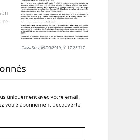
 son
ure
 la
les
Cass. Soc., 09/05/2019, n° 17-28 767 -
elle
abonnés
tre
s uniquement avec votre email.
 votre abonnement découverte