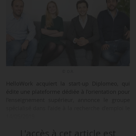
© D.R.
HelloWork acquiert la start-up Diplomeo, qui
édite une plateforme dédiée à l’orientation pour
l’enseignement supérieur, annonce le groupe
spécialisé dans l’aide à la recherche d’emploi le
14/05/2019.
L'accès à cet article est
Avec cette opération de croissance externe,