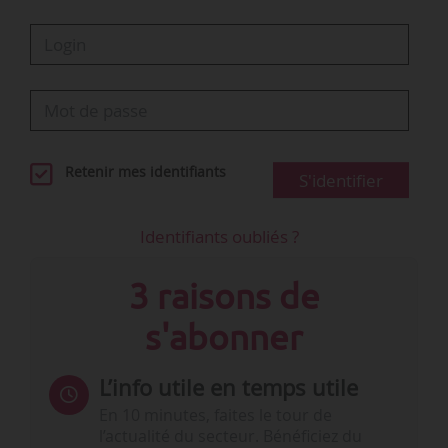
jusqu’au choix des entreprises dans lesquelles…
Retenir mes identifiants
S'identifier
Identifiants oubliés ?
3 raisons de
s'abonner
L’info utile en temps utile
En 10 minutes, faites le tour de
l’actualité du secteur. Bénéficiez du