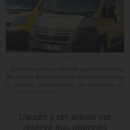
© BB
• 23 millions d’euros réservés aux financements
des actions de recrutement, maintien en emploi
et parcours professionnels des personnes en
situation de handicap ;
• Un budget prévisionnel de 40 millions d’euros
pour le recours au secteur adapté et protégé ;
L'accès à cet article est
• Une meilleure prise en charge du handicap
psychique et des maladies chroniques dans le
réservé aux abonnés