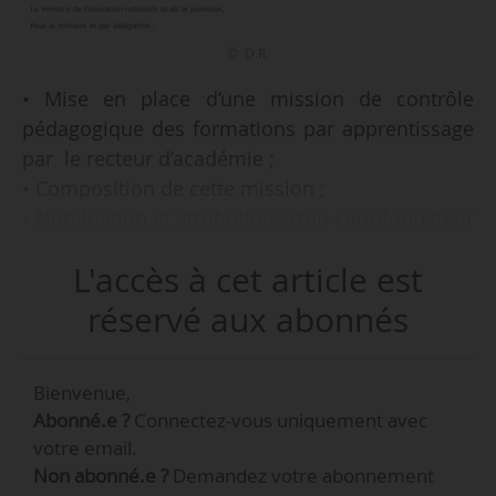
© D.R.
• Mise en place d’une mission de contrôle
pédagogique des formations par apprentissage
par le recteur d’académie ;
• Composition de cette mission ;
• Nomination et attributions d’un coordonnateur
de la mission pour une durée de trois
L'accès à cet article est
ans, renouvelable une fois ;
réservé aux abonnés
Tels sont les principaux points de l’arrêté du
25/04/2019 fixant l’organisation et le
Bienvenue,
fonctionnement de la mission de contrôle
Abonné.e ?
Connectez-vous uniquement avec
pédagogique des formations par apprentissage,
votre email.
publié au JO, le 12/05/2019.
Non abonné.e ?
Demandez votre abonnement