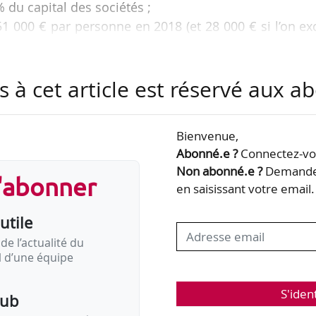
% du capital des sociétés ;
51 000 € par personne en 2018 (et 28 000 € si l’on ex
randes entreprises européennes avaient un actionna
s à cet article est réservé aux 
ociétés cotées européennes, en progrès depuis 2006
 2017 à 3,11 % en 2018.
Bienvenue,
Abonné.e ?
Connectez-vou
ts du recensement économique annuel de l’actionnar
Non abonné.e ?
Demandez
bliée par la FEAS le 11/04/2019.
s'abonner
en saisissant votre email.
…
utile
de l’actualité du
il d’une équipe
S'iden
pub