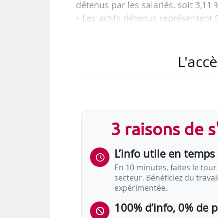
détenus par les salariés, soit 3,11 
• Les actifs détenus représentent 
les dirigeants exécutifs)
• En 2018, 94,2 % de toutes les g
L'accè
salarié ;
• La part des salariés dans les s
tasse, passant de 3,2 % en 2016 et
Tels sont les principaux résulta
salarié dans les pays européens pu
3 raisons de 
Nouvelle année record pour
L’info utile en temps 
En 10 minutes, faites le tour 
secteur. Bénéficiez du trava
expérimentée.
100% d’info, 0% de 