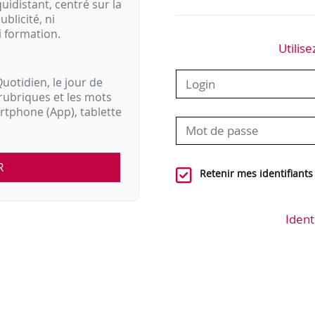
idistant, centré sur la
ublicité, ni
i formation.
Utilise
uotidien, le jour de
rubriques et les mots
artphone (App), tablette
R
Retenir mes identifiants
Ident