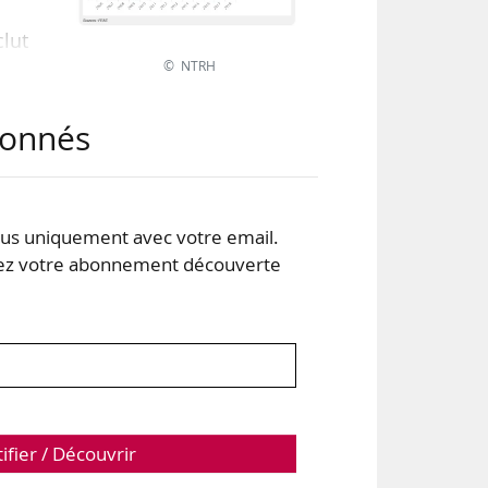
clut
© NTRH
riat
abonnés
, se
s uniquement avec votre email.
iat
 votre abonnement découverte
tifier / Découvrir