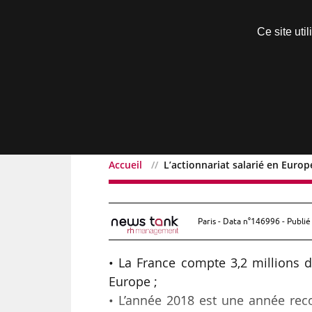
Découvrir sans engagement
Ce site uti
Menu
Accueil
L’actionnariat salarié en Europ
L’actionnariat salarié e
Paris - Data n°146996 - Publié
• La France compte 3,2 millions d
Europe ;
• L’année 2018 est une année reco