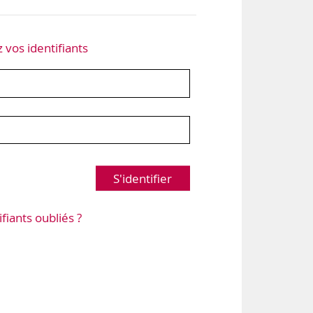
z vos identifiants
S'identifier
ifiants oubliés ?