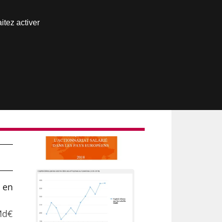
Nous joindre
itez activer
Espace abonné
u en
 Md€