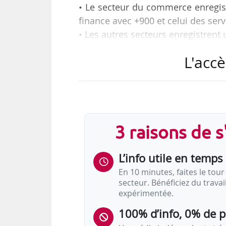
• Le secteur du commerce enregist
finance avec +900 et celui des serv
• Les autres secteurs enregistrent
• Le secteur des transports enregi
L'accè
Tels sont les principaux éléments
par ADP pour mars 2019, publié le
Évolution du total de l’emploi
3 raisons de 
Évolution du total de l’emploi en France d
L’info utile en temps 
En 10 minutes, faites le tour 
Source(s) :
ADP
secteur. Bénéficiez du trava
expérimentée.
Entre février et mars 2019 : 9 800 empl
100% d’info, 0% de 