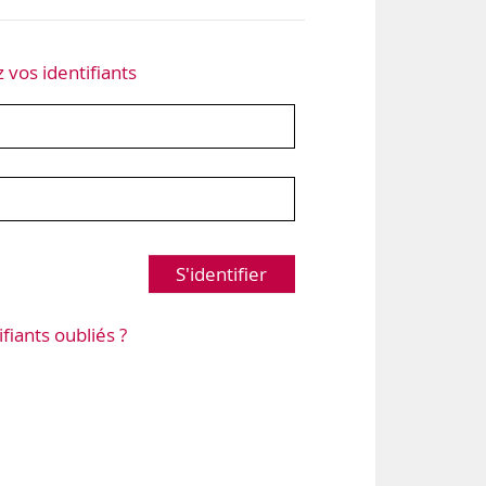
z vos identifiants
S'identifier
ifiants oubliés ?