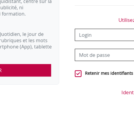
idistant, centré sur la
ublicité, ni
i formation.
Utilise
uotidien, le jour de
rubriques et les mots
artphone (App), tablette
R
Retenir mes identifiants
Ident