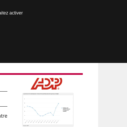
Nous joindre
itez activer
Espace abonné
ntre