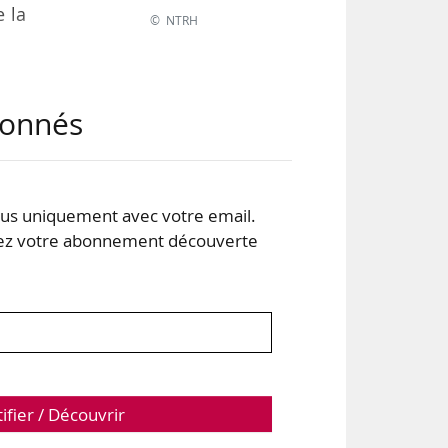
e la
© NTRH
abonnés
duit
s uniquement avec votre email.
 votre abonnement découverte
tifier / Découvrir