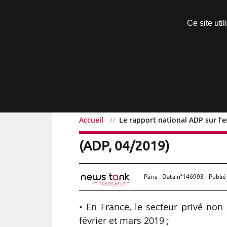
Découvrir sans engagement
Ce site uti
Menu
Accueil
Le rapport national ADP sur l’
Le rapport national ADP 
(ADP, 04/2019)
Paris - Data n°146993 - Publié
• En France, le secteur privé non
février et mars 2019 ;