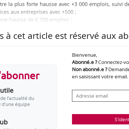
re la plus forte hausse avec +3 000 emplois, suivi d
ices aux entreprises avec +500 ;
 une hausse de 6 700 emplois ;
stre un recul de 1 700 emplois.
s à cet article est réservé aux 
 du « rapport national sur l’emploi en France », pro
 17/04/2019.
Bienvenue,
Abonné.e ?
Connectez-vou
 en France (secteur privé non agricole)
Non abonné.e ?
Demandez
s'abonner
en saisissant votre email.
ans le secteur privé non agricole, en milliers
utile
de l’actualité du
il d’une équipe
ois ont été créés…
S'iden
pub