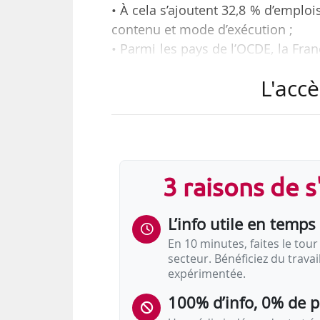
• À cela s’ajoutent 32,8 % d’emploi
contenu et mode d’exécution ;
• Parmi les pays de l’OCDE, la Fra
ainsi qu’une forte dualisation du m
L'accè
• La part d’emplois temporaires et
une hausse marquée des contrats d
• En France, 31,6 % des adultes
douze derniers mois.
3 raisons de 
Tels sont les principaux résultat
l’emploi en France pour l’année 20
L’info utile en temps 
Si le…
En 10 minutes, faites le tour 
secteur. Bénéficiez du trava
expérimentée.
100% d’info, 0% de 