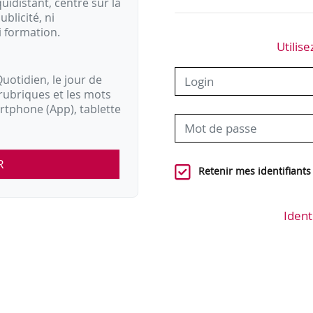
idistant, centré sur la
ublicité, ni
i formation.
Utilise
uotidien, le jour de
rubriques et les mots
artphone (App), tablette
R
Retenir mes identifiants
Ident