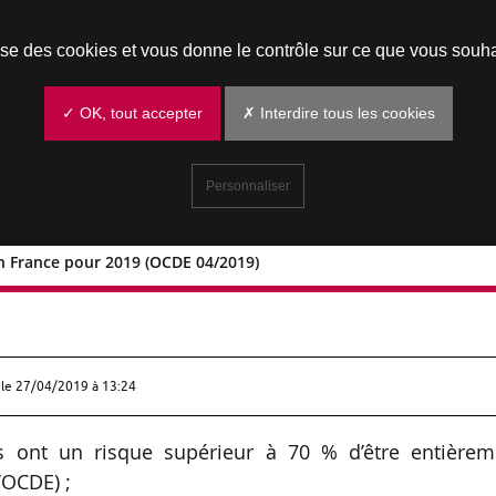
Prendre un rendez-vous
lise des cookies et vous donne le contrôle sur ce que vous souha
✓ OK, tout accepter
✗ Interdire tous les cookies
Personnaliser
en France pour 2019 (OCDE 04/2019)
mploi en France pour 2019 (OCDE
 le
27/04/2019 à 13:24
s ont un risque supérieur à 70 % d’être entièrem
’OCDE) ;