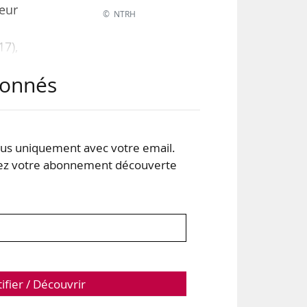
leur
© NTRH
17),
abonnés
 par
des
s uniquement avec votre email.
 votre abonnement découverte
s de
tifier / Découvrir