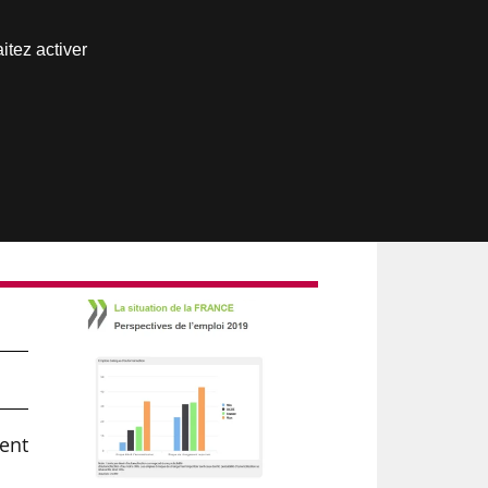
Nous joindre
itez activer
Espace abonné
ent