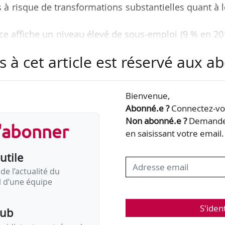
s à risque de transformations substantielles quant à 
nce affiche un niveau élevé de sous-emploi (9 % en 20
arché du travail ;
s à cet article est réservé aux 
 de CDD est de 16,9 %, ces derniers se caractérisant
e très courte durée ;
 ont suivi une formation professionnelle au cours 
Bienvenue,
Abonné.e ?
Connectez-vou
Non abonné.e ?
Demandez
s'abonner
s de l’enquête de l’OCDE consacrée aux perspective
en saisissant votre email.
19 publiée le 26/04/2019.
utile
de l’actualité du
il d’une équipe
S'iden
pub