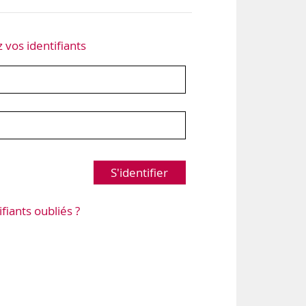
z vos identifiants
S'identifier
ifiants oubliés ?