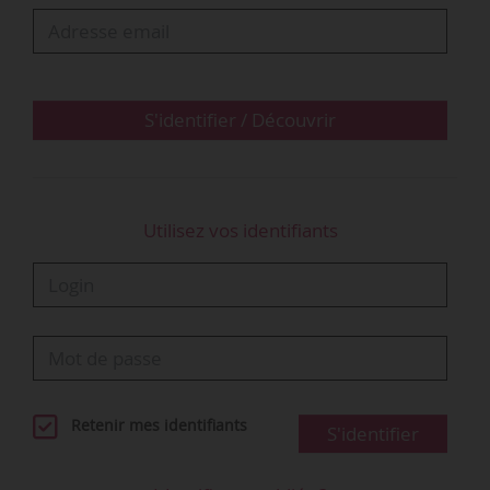
Systems (LAS) et les organisations syndicales
représentatives : CFDT, CFE-CGC,CFTC, CGT et
SUPPer, le syndicat autonome et rendu public le
07/05/2019.
S'identifier / Découvrir
Les plans d’action ont été signés par toutes les
OS représentatives sauf SUPPer. Ils doivent
permettre de corriger ou…
Utilisez vos identifiants
Retenir mes identifiants
S'identifier