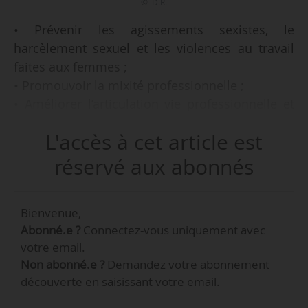
© D.R.
• Prévenir les agissements sexistes, le
harcèlement sexuel et les violences au travail
faites aux femmes ;
• Promouvoir la mixité professionnelle ;
• Améliorer l’articulation vie professionnelle et
vie personnelle ;
L'accès à cet article est
• Accompagner les femmes dans leur évolution
de carrière ;
réservé aux abonnés
• Instaurer des principes de rémunération
effective des femmes ;
Bienvenue,
Abonné.e ?
Connectez-vous uniquement avec
Telles sont les mesures de l’accord relatif à
votre email.
l’égalité professionnelle entre les femmes et les
Non abonné.e ?
Demandez votre abonnement
hommes signé le 19/04/2019, à l’unanimité, par
découverte en saisissant votre email.
la direction de la société Thales Land & Air