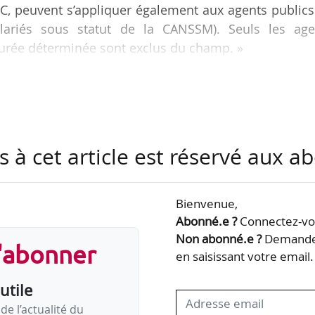
DC, peuvent s’appliquer également aux agents public
lariés sous statut de la CANSSM). Seuls les age
urée déterminée sont exclus du champ. »
 gouvernemental adopté dans le cadre de l’examen
 de la fonction publique, en commission des lois
/05/2019.
s à cet article est réservé aux 
voit que l’instance unique du personnel de la CDC t
cle, de CSE et doit donc être consultée…
Bienvenue,
Abonné.e ?
Connectez-vou
Non abonné.e ?
Demandez
s'abonner
en saisissant votre email.
utile
de l’actualité du