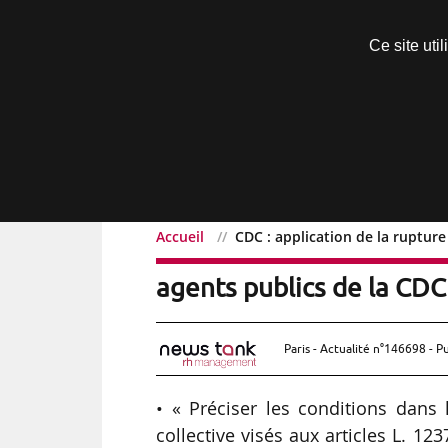
Découvrir sans engagement
Ce site uti
Menu
Accueil
CDC : application de la ruptur
CDC : application de la r
agents publics de la CDC
Paris - Actualité n°146698 - P
• « Préciser les conditions dans 
collective visés aux articles L. 12