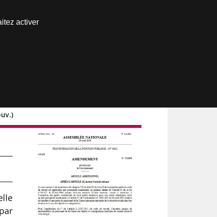
Nous joindre
itez activer
Espace abonné
uv.)
elle
 par