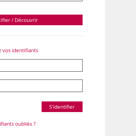
tifier / Découvrir
z vos identifiants
S'identifier
ifiants oubliés ?