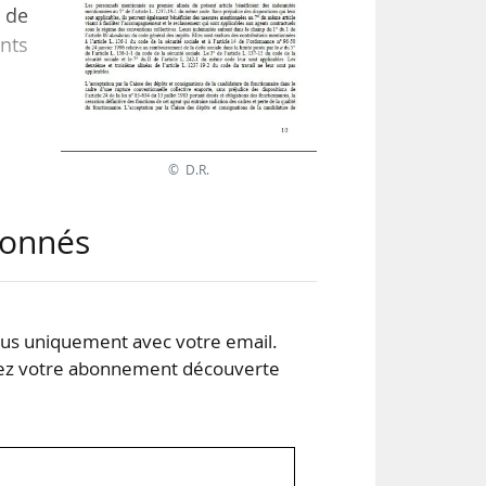
s de
nts
 du
 de
© D.R.
abonnés
ient
s uniquement avec votre email.
 votre abonnement découverte