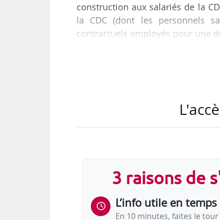
construction aux salariés de la C
la CDC (dont les personnels sa
contractuels employés pour une d
Tel est l’objet de l’amendement
projet de loi de transformation
l’Assemblée nationale, les 02 et 03
L'accè
e
• Le 2
alinéa de l’amendement pré
lieu, pour l’application de cet arti
3 raisons de 
L’info utile en temps 
En 10 minutes, faites le tour 