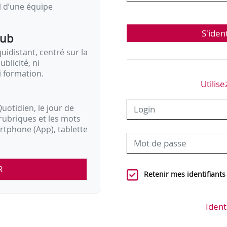
il d’une équipe
S'iden
pub
idistant, centré sur la
ublicité, ni
i formation.
Utilise
uotidien, le jour de
rubriques et les mots
artphone (App), tablette
R
Retenir mes identifiants
Ident