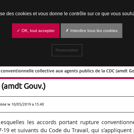
Prendre un rendez-vous
lise des cookies et vous donne le contrôle sur ce que vous souha
✓ OK, tout accepter
✗ Interdire tous les cookies
Personnaliser
e conventionnelle collective aux agents publics de la CDC (amdt Go
upture conventionnelle collective aux
 (amdt Gouv.)
ublié le
10/05/2019 à 15:40
lesquelles les accords portant rupture conventionn
37-19 et suivants du Code du Travail, qui s’appliquent